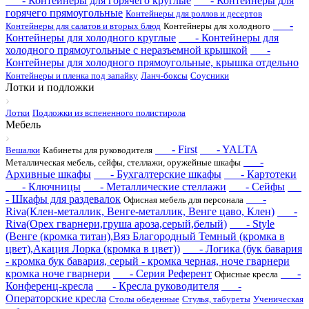
- Контейнеры для горячего круглые
- Контейнеры для
горячего прямоугольные
Контейнеры для роллов и десертов
-
Контейнеры для салатов и вторых блюд
Контейнеры для холодного
Контейнеры для холодного круглые
- Контейнеры для
холодного прямоугольные с неразъемной крышкой
-
Контейнеры для холодного прямоугольные, крышка отдельно
Контейнеры и пленка под запайку
Ланч-боксы
Соусники
Лотки и подложки
Лотки
Подложки из вспененного полистирола
Мебель
- First
- YALTA
Вешалки
Кабинеты для руководителя
-
Металлическая мебель, сейфы, стеллажи, оружейные шкафы
Архивные шкафы
- Бухгалтерские шкафы
- Картотеки
- Ключницы
- Металлические стеллажи
- Сейфы
- Шкафы для раздевалок
-
Офисная мебель для персонала
Riva(Клен-металлик, Венге-металлик, Венге цаво, Клен)
-
Riva(Орех гварнери,груша ароза,серый,белый)
- Style
(Венге (кромка титан),Вяз Благородный Темный (кромка в
цвет),Акация Лорка (кромка в цвет))
- Логика (бук бавария
- кромка бук бавария, серый - кромка черная, ноче гварнери
кромка ноче гварнери
- Серия Референт
-
Офисные кресла
Конференц-кресла
- Кресла руководителя
-
Операторские кресла
Столы обеденные
Стулья, табуреты
Ученическая