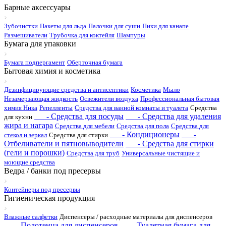
Барные аксессуары
Зубочистки
Пакеты для льда
Палочки для суши
Пики для канапе
Размешиватели
Трубочка для коктейля
Шампуры
Бумага для упаковки
Бумага подпергамент
Оберточная бумага
Бытовая химия и косметика
Дезинфицирующие средства и антисептики
Косметика
Мыло
Незамерзающая жидкость
Освежители воздуха
Профессиональная бытовая
химия Ника
Репелленты
Средства для ванной комнаты и туалета
Средства
- Средства для посуды
- Средства для удаления
для кухни
жира и нагара
Средства для мебели
Средства для пола
Средства для
- Кондиционеры
-
стекол и зеркал
Средства для стирки
Отбеливатели и пятновыводители
- Средства для стирки
(гели и порошки)
Средства для труб
Универсальные чистящие и
моющие средства
Ведра / банки под пресервы
Контейнеры под пресервы
Гигиеническая продукция
Влажные салфетки
Диспенсеры / расходные материалы для диспенсеров
- Полотенца для диспенсеров
- Туалетная бумага для