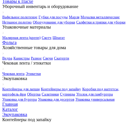
Товары к Пасхе
Уборочный инвентарь и оборудование
Вафельное полотенце
Губки для посуды
Марля
Мочалки металлические
Нетканое полотно
Оборудование для уборки
Салфетки и тряпки для уборки
Упаковочные материалы
Малярная лента (крепп)
Скотч
Шпагат
Фольга
Хозяйственные товары для дома
Ведра
Канистры
Разное
Свечи
Скатерти
Чековая лента / этикетки
Чековая лента
Этикетки
Экоупаковка
Контейнеры для лапши
Контейнеры под запайку
Коробки под наггетсы,
картофель фри
Обертка
Салатники
Супницы
Уголок для гамбургера
Упаковка для бургера
Упаковка для десертов
Упаковка универсальная
Главная
Каталог
Экоупаковка
Контейнеры под запайку