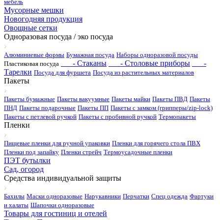
мебель
Мусорные мешки
Новогодняя продукция
Овощные сетки
Одноразовая посуда / эко посуда
Алюминиевые формы
Бумажная посуда
Наборы одноразовой посуды
- Стаканы
- Столовые приборы
-
Пластиковая посуда
Тарелки
Посуда для фуршета
Посуда из растительных материалов
Пакеты
Пакеты бумажные
Пакеты вакуумные
Пакеты майки
Пакеты ПВД
Пакеты
ПНД
Пакеты подарочные
Пакеты ПП
Пакеты с замком (грипперы/zip-lock)
Пакеты с петлевой ручкой
Пакеты с пробивной ручкой
Термопакеты
Пленки
Пищевые пленки для ручной упаковки
Пленки для горячего стола ПВХ
Пленки под запайку
Пленки стрейч
Термоусадочные пленки
ПЭТ бутылки
Сад, огород
Средства индивидуальной защиты
Бахилы
Маски одноразовые
Нарукавники
Перчатки
Спец одежда
Фартуки
и халаты
Шапочки одноразовые
Товары для гостиниц и отелей