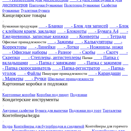
диспенсеров
Платочки бумажные
Полотенца бумажные
Салфетки
бумажные
Туалетная бумага
Канцелярские товары
- Бланки
- Блок для записей
- Блок
Бумажная продукция
с клейким краем, закладки
- Блокноты
- Бумага А4
-
Ежедневники, записные книжки
- Конверты
- Тетради
- Зажимы
- Калькуляторы
-
Офисные принадлежности
Корректоры
- Линейки
- Лотки
- Ножницы, ножи
- Офисные наборы
- Разное
- Скобы
- Скотч
-
Скрепки
- Степлеры, антистеплеры
- Папка с
Папки
вкладышами
- Папка с завязками
- Папка с зажимом
- Папка скоросшиватель
- Папка-регистратор
- Папка-
уголок
- Файлы
- Карандаши
Пишущие принадлежности
- Маркеры
- Ручки
Школьные принадлежности
Картонные коробки и подложки
Картонные коробки
Коробки под пиццу
Подложки
Кондитерские инструменты
Ажурные салфетки
Бумага для выпечки
Подложки под торт
Тарталетки
Контейнеры/ведра
Ведра
Контейнеры для бутербродов и сэндвичей
Контейнеры для горячего