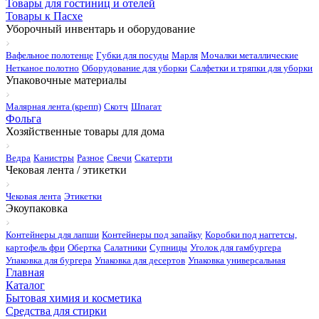
Товары для гостиниц и отелей
Товары к Пасхе
Уборочный инвентарь и оборудование
Вафельное полотенце
Губки для посуды
Марля
Мочалки металлические
Нетканое полотно
Оборудование для уборки
Салфетки и тряпки для уборки
Упаковочные материалы
Малярная лента (крепп)
Скотч
Шпагат
Фольга
Хозяйственные товары для дома
Ведра
Канистры
Разное
Свечи
Скатерти
Чековая лента / этикетки
Чековая лента
Этикетки
Экоупаковка
Контейнеры для лапши
Контейнеры под запайку
Коробки под наггетсы,
картофель фри
Обертка
Салатники
Супницы
Уголок для гамбургера
Упаковка для бургера
Упаковка для десертов
Упаковка универсальная
Главная
Каталог
Бытовая химия и косметика
Средства для стирки