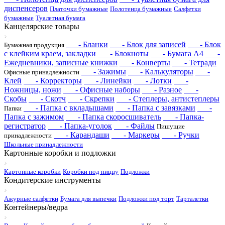
диспенсеров
Платочки бумажные
Полотенца бумажные
Салфетки
бумажные
Туалетная бумага
Канцелярские товары
- Бланки
- Блок для записей
- Блок
Бумажная продукция
с клейким краем, закладки
- Блокноты
- Бумага А4
-
Ежедневники, записные книжки
- Конверты
- Тетради
- Зажимы
- Калькуляторы
-
Офисные принадлежности
Клей
- Корректоры
- Линейки
- Лотки
-
Ножницы, ножи
- Офисные наборы
- Разное
-
Скобы
- Скотч
- Скрепки
- Степлеры, антистеплеры
- Папка с вкладышами
- Папка с завязками
-
Папки
Папка с зажимом
- Папка скоросшиватель
- Папка-
регистратор
- Папка-уголок
- Файлы
Пишущие
- Карандаши
- Маркеры
- Ручки
принадлежности
Школьные принадлежности
Картонные коробки и подложки
Картонные коробки
Коробки под пиццу
Подложки
Кондитерские инструменты
Ажурные салфетки
Бумага для выпечки
Подложки под торт
Тарталетки
Контейнеры/ведра