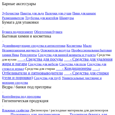
Барные аксессуары
Зубочистки
Пакеты для льда
Палочки для суши
Пики для канапе
Размешиватели
Трубочка для коктейля
Шампуры
Бумага для упаковки
Бумага подпергамент
Оберточная бумага
Бытовая химия и косметика
Дезинфицирующие средства и антисептики
Косметика
Мыло
Незамерзающая жидкость
Освежители воздуха
Профессиональная бытовая
химия Ника
Репелленты
Средства для ванной комнаты и туалета
Средства
- Средства для посуды
- Средства для удаления
для кухни
жира и нагара
Средства для мебели
Средства для пола
Средства для
- Кондиционеры
-
стекол и зеркал
Средства для стирки
Отбеливатели и пятновыводители
- Средства для стирки
(гели и порошки)
Средства для труб
Универсальные чистящие и
моющие средства
Ведра / банки под пресервы
Контейнеры под пресервы
Гигиеническая продукция
Влажные салфетки
Диспенсеры / расходные материалы для диспенсеров
- Полотенца для диспенсеров
- Туалетная бумага для