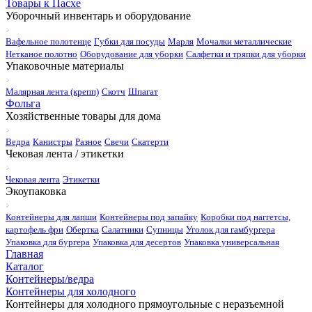
Товары к Пасхе
Уборочный инвентарь и оборудование
Вафельное полотенце
Губки для посуды
Марля
Мочалки металлические
Нетканое полотно
Оборудование для уборки
Салфетки и тряпки для уборки
Упаковочные материалы
Малярная лента (крепп)
Скотч
Шпагат
Фольга
Хозяйственные товары для дома
Ведра
Канистры
Разное
Свечи
Скатерти
Чековая лента / этикетки
Чековая лента
Этикетки
Экоупаковка
Контейнеры для лапши
Контейнеры под запайку
Коробки под наггетсы,
картофель фри
Обертка
Салатники
Супницы
Уголок для гамбургера
Упаковка для бургера
Упаковка для десертов
Упаковка универсальная
Главная
Каталог
Контейнеры/ведра
Контейнеры для холодного
Контейнеры для холодного прямоугольные с неразъемной