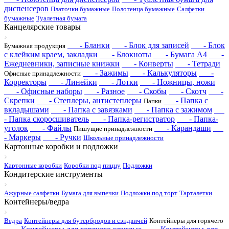
диспенсеров
Платочки бумажные
Полотенца бумажные
Салфетки
бумажные
Туалетная бумага
Канцелярские товары
- Бланки
- Блок для записей
- Блок
Бумажная продукция
с клейким краем, закладки
- Блокноты
- Бумага А4
-
Ежедневники, записные книжки
- Конверты
- Тетради
- Зажимы
- Калькуляторы
-
Офисные принадлежности
Корректоры
- Линейки
- Лотки
- Ножницы, ножи
- Офисные наборы
- Разное
- Скобы
- Скотч
-
Скрепки
- Степлеры, антистеплеры
- Папка с
Папки
вкладышами
- Папка с завязками
- Папка с зажимом
- Папка скоросшиватель
- Папка-регистратор
- Папка-
уголок
- Файлы
- Карандаши
Пишущие принадлежности
- Маркеры
- Ручки
Школьные принадлежности
Картонные коробки и подложки
Картонные коробки
Коробки под пиццу
Подложки
Кондитерские инструменты
Ажурные салфетки
Бумага для выпечки
Подложки под торт
Тарталетки
Контейнеры/ведра
Ведра
Контейнеры для бутербродов и сэндвичей
Контейнеры для горячего