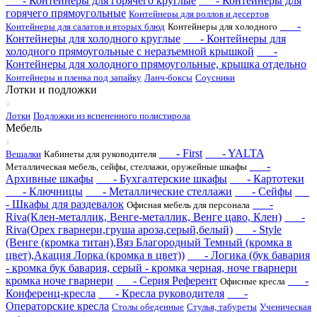
- Контейнеры для горячего круглые
- Контейнеры для
горячего прямоугольные
Контейнеры для роллов и десертов
-
Контейнеры для салатов и вторых блюд
Контейнеры для холодного
Контейнеры для холодного круглые
- Контейнеры для
холодного прямоугольные с неразъемной крышкой
-
Контейнеры для холодного прямоугольные, крышка отдельно
Контейнеры и пленка под запайку
Ланч-боксы
Соусники
Лотки и подложки
Лотки
Подложки из вспененного полистирола
Мебель
- First
- YALTA
Вешалки
Кабинеты для руководителя
-
Металлическая мебель, сейфы, стеллажи, оружейные шкафы
Архивные шкафы
- Бухгалтерские шкафы
- Картотеки
- Ключницы
- Металлические стеллажи
- Сейфы
- Шкафы для раздевалок
-
Офисная мебель для персонала
Riva(Клен-металлик, Венге-металлик, Венге цаво, Клен)
-
Riva(Орех гварнери,груша ароза,серый,белый)
- Style
(Венге (кромка титан),Вяз Благородный Темный (кромка в
цвет),Акация Лорка (кромка в цвет))
- Логика (бук бавария
- кромка бук бавария, серый - кромка черная, ноче гварнери
кромка ноче гварнери
- Серия Референт
-
Офисные кресла
Конференц-кресла
- Кресла руководителя
-
Операторские кресла
Столы обеденные
Стулья, табуреты
Ученическая