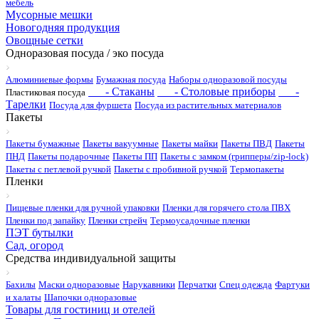
мебель
Мусорные мешки
Новогодняя продукция
Овощные сетки
Одноразовая посуда / эко посуда
Алюминиевые формы
Бумажная посуда
Наборы одноразовой посуды
- Стаканы
- Столовые приборы
-
Пластиковая посуда
Тарелки
Посуда для фуршета
Посуда из растительных материалов
Пакеты
Пакеты бумажные
Пакеты вакуумные
Пакеты майки
Пакеты ПВД
Пакеты
ПНД
Пакеты подарочные
Пакеты ПП
Пакеты с замком (грипперы/zip-lock)
Пакеты с петлевой ручкой
Пакеты с пробивной ручкой
Термопакеты
Пленки
Пищевые пленки для ручной упаковки
Пленки для горячего стола ПВХ
Пленки под запайку
Пленки стрейч
Термоусадочные пленки
ПЭТ бутылки
Сад, огород
Средства индивидуальной защиты
Бахилы
Маски одноразовые
Нарукавники
Перчатки
Спец одежда
Фартуки
и халаты
Шапочки одноразовые
Товары для гостиниц и отелей