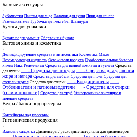
Барные аксессуары
Зубочистки
Пакеты для льда
Палочки для суши
Пики для канапе
Размешиватели
Трубочка для коктейля
Шампуры
Бумага для упаковки
Бумага подпергамент
Оберточная бумага
Бытовая химия и косметика
Дезинфицирующие средства и антисептики
Косметика
Мыло
Незамерзающая жидкость
Освежители воздуха
Профессиональная бытовая
химия Ника
Репелленты
Средства для ванной комнаты и туалета
Средства
- Средства для посуды
- Средства для удаления
для кухни
жира и нагара
Средства для мебели
Средства для пола
Средства для
- Кондиционеры
-
стекол и зеркал
Средства для стирки
Отбеливатели и пятновыводители
- Средства для стирки
(гели и порошки)
Средства для труб
Универсальные чистящие и
моющие средства
Ведра / банки под пресервы
Контейнеры под пресервы
Гигиеническая продукция
Влажные салфетки
Диспенсеры / расходные материалы для диспенсеров
- Полотенца для диспенсеров
- Туалетная бумага для