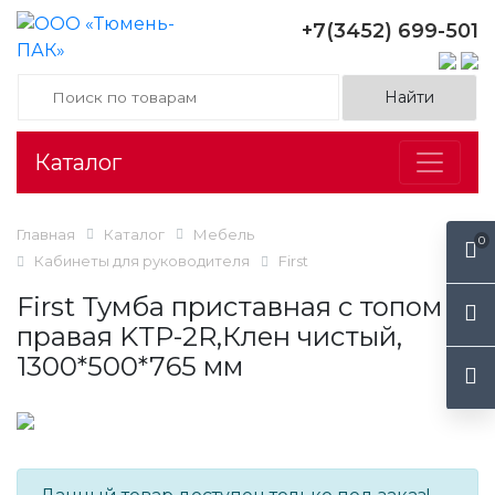
+7(3452) 699-501
Каталог
Главная
Каталог
Мебель
0
Кабинеты для руководителя
First
First Тумба приставная с топом
правая KТР-2R,Клен чистый,
1300*500*765 мм