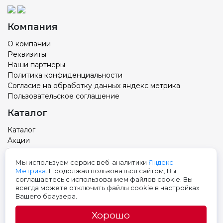
Компания
О компании
Реквизиты
Наши партнеры
Политика конфиденциальности
Согласие на обработку данных яндекс метрика
Пользовательское соглашение
Каталог
Каталог
Акции
Товар с вашим логотипом
Новости
Мы используем сервис веб-аналитики
Яндекс
Метрика
. Продолжая пользоваться сайтом, Вы
Контакты
соглашаетесь с использованием файлов cookie. Вы
всегда можете отключить файлы cookie в настройках
Адрес: Тюмень, ул. Авторемонтная 9, 3 этаж
Вашего браузера.
Телефон:
+7 (3452) 699-501
Хорошо
E-mail: pak@pak72.ru