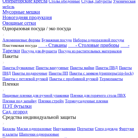
Операторские кресла
Столы обеденные
Стулья, табуреты
Ученическая
мебель
Мусорные мешки
Новогодняя продукция
Овощные сетки
Одноразовая посуда / эко посуда
Алюминиевые формы
Бумажная посуда
Наборы одноразовой посуды
- Стаканы
- Столовые приборы
-
Пластиковая посуда
Тарелки
Посуда для фуршета
Посуда из растительных материалов
Пакеты
Пакеты бумажные
Пакеты вакуумные
Пакеты майки
Пакеты ПВД
Пакеты
ПНД
Пакеты подарочные
Пакеты ПП
Пакеты с замком (грипперы/zip-lock)
Пакеты с петлевой ручкой
Пакеты с пробивной ручкой
Термопакеты
Пленки
Пищевые пленки для ручной упаковки
Пленки для горячего стола ПВХ
Пленки под запайку
Пленки стрейч
Термоусадочные пленки
ПЭТ бутылки
Сад, огород
Средства индивидуальной защиты
Бахилы
Маски одноразовые
Нарукавники
Перчатки
Спец одежда
Фартуки
и халаты
Шапочки одноразовые