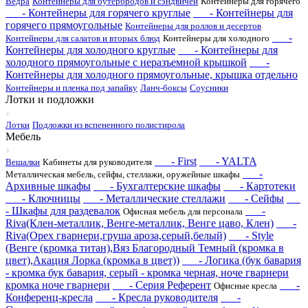
Ведра
Контейнеры для бутербродов и сэндвичей
Контейнеры для горячего
- Контейнеры для горячего круглые
- Контейнеры для
горячего прямоугольные
Контейнеры для роллов и десертов
-
Контейнеры для салатов и вторых блюд
Контейнеры для холодного
Контейнеры для холодного круглые
- Контейнеры для
холодного прямоугольные с неразъемной крышкой
-
Контейнеры для холодного прямоугольные, крышка отдельно
Контейнеры и пленка под запайку
Ланч-боксы
Соусники
Лотки и подложки
Лотки
Подложки из вспененного полистирола
Мебель
- First
- YALTA
Вешалки
Кабинеты для руководителя
-
Металлическая мебель, сейфы, стеллажи, оружейные шкафы
Архивные шкафы
- Бухгалтерские шкафы
- Картотеки
- Ключницы
- Металлические стеллажи
- Сейфы
- Шкафы для раздевалок
-
Офисная мебель для персонала
Riva(Клен-металлик, Венге-металлик, Венге цаво, Клен)
-
Riva(Орех гварнери,груша ароза,серый,белый)
- Style
(Венге (кромка титан),Вяз Благородный Темный (кромка в
цвет),Акация Лорка (кромка в цвет))
- Логика (бук бавария
- кромка бук бавария, серый - кромка черная, ноче гварнери
кромка ноче гварнери
- Серия Референт
-
Офисные кресла
Конференц-кресла
- Кресла руководителя
-