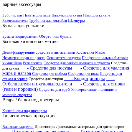
Барные аксессуары
Зубочистки
Пакеты для льда
Палочки для суши
Пики для канапе
Размешиватели
Трубочка для коктейля
Шампуры
Бумага для упаковки
Бумага подпергамент
Оберточная бумага
Бытовая химия и косметика
Дезинфицирующие средства и антисептики
Косметика
Мыло
Незамерзающая жидкость
Освежители воздуха
Профессиональная бытовая
химия Ника
Репелленты
Средства для ванной комнаты и туалета
Средства
- Средства для посуды
- Средства для удаления
для кухни
жира и нагара
Средства для мебели
Средства для пола
Средства для
- Кондиционеры
-
стекол и зеркал
Средства для стирки
Отбеливатели и пятновыводители
- Средства для стирки
(гели и порошки)
Средства для труб
Универсальные чистящие и
моющие средства
Ведра / банки под пресервы
Контейнеры под пресервы
Гигиеническая продукция
Влажные салфетки
Диспенсеры / расходные материалы для диспенсеров
- Полотенца для диспенсеров
- Туалетная бумага для