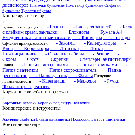
диспенсеров
Платочки бумажные
Полотенца бумажные
Салфетки
бумажные
Туалетная бумага
Канцелярские товары
- Бланки
- Блок для записей
- Блок
Бумажная продукция
с клейким краем, закладки
- Блокноты
- Бумага А4
-
Ежедневники, записные книжки
- Конверты
- Тетради
- Зажимы
- Калькуляторы
-
Офисные принадлежности
Клей
- Корректоры
- Линейки
- Лотки
-
Ножницы, ножи
- Офисные наборы
- Разное
-
Скобы
- Скотч
- Скрепки
- Степлеры, антистеплеры
- Папка с вкладышами
- Папка с завязками
-
Папки
Папка с зажимом
- Папка скоросшиватель
- Папка-
регистратор
- Папка-уголок
- Файлы
Пишущие
- Карандаши
- Маркеры
- Ручки
принадлежности
Школьные принадлежности
Картонные коробки и подложки
Картонные коробки
Коробки под пиццу
Подложки
Кондитерские инструменты
Ажурные салфетки
Бумага для выпечки
Подложки под торт
Тарталетки
Контейнеры/ведра