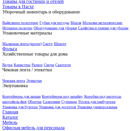
Товары для гостиниц и отелей
Товары к Пасхе
Уборочный инвентарь и оборудование
Вафельное полотенце
Губки для посуды
Марля
Мочалки металлические
Нетканое полотно
Оборудование для уборки
Салфетки и тряпки для уборки
Упаковочные материалы
Малярная лента (крепп)
Скотч
Шпагат
Фольга
Хозяйственные товары для дома
Ведра
Канистры
Разное
Свечи
Скатерти
Чековая лента / этикетки
Чековая лента
Этикетки
Экоупаковка
Контейнеры для лапши
Контейнеры под запайку
Коробки под наггетсы,
картофель фри
Обертка
Салатники
Супницы
Уголок для гамбургера
Упаковка для бургера
Упаковка для десертов
Упаковка универсальная
Главная
Каталог
Мебель
Офисная мебель для персонала