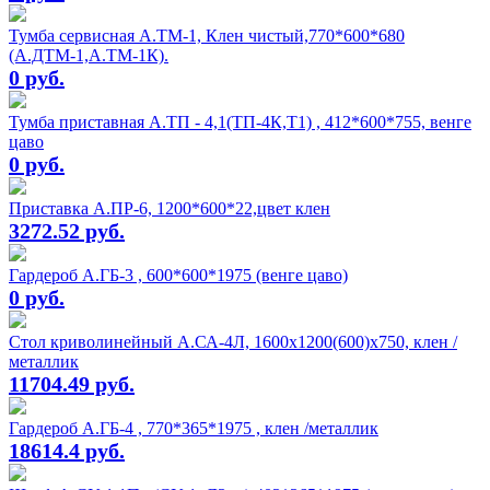
Тумба сервисная А.ТМ-1, Клен чистый,770*600*680
(А.ДТМ-1,А.ТМ-1К).
0 руб.
Тумба приставная А.ТП - 4,1(ТП-4К,Т1) , 412*600*755, венге
цаво
0 руб.
Приставка А.ПР-6, 1200*600*22,цвет клен
3272.52 руб.
Гардероб А.ГБ-3 , 600*600*1975 (венге цаво)
0 руб.
Стол криволинейный А.СА-4Л, 1600х1200(600)х750, клен /
металлик
11704.49 руб.
Гардероб А.ГБ-4 , 770*365*1975 , клен /металлик
18614.4 руб.