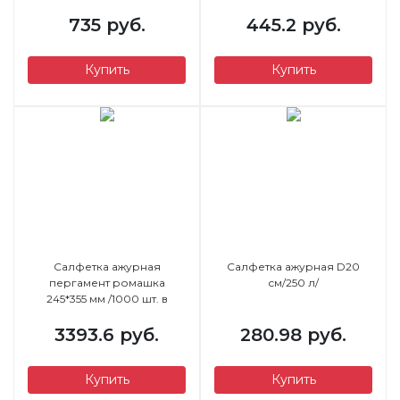
продажа упаковками / цена
735 руб.
445.2 руб.
за шт. /
Купить
Купить
Салфетка ажурная
Салфетка ажурная D20
пергамент ромашка
см/250 л/
245*355 мм /1000 шт. в
упаковке/
3393.6 руб.
280.98 руб.
Купить
Купить