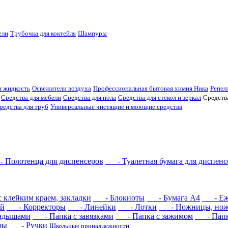
ели
Трубочка для коктейля
Шампуры
 жидкость
Освежители воздуха
Профессиональная бытовая химия Ника
Репел
Средства для мебели
Средства для пола
Средства для стекол и зеркал
Средств
редства для труб
Универсальные чистящие и моющие средства
Полотенца для диспенсеров
- Туалетная бумага для диспенс
клейким краем, закладки
- Блокноты
- Бумага А4
- Еже
й
- Корректоры
- Линейки
- Лотки
- Ножницы, но
адышами
- Папка с завязками
- Папка с зажимом
- Папка
ры
- Ручки
Школьные принадлежности