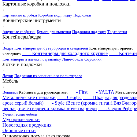
Картонные коробки и подложки
Картонные коробки
Коробки под пиццу
Подложки
Кондитерские инструменты
Ажурные салфетки
Бумага для выпечки
Подложки под торт
Тарталетки
Контейнеры/ведра
Ведра
Контейнеры для бутербродов и сэндвичей
Контейнеры для горячего
- Контейнеры для холодного круглые
- Контейнер
холодного
Контейнеры и пленка под запайку
Ланч-боксы
Соусники
Лотки и подложки
Лотки
Подложки из вспененного полистирола
Мебель
- First
- YALTA
Вешалки
Кабинеты для руководителя
Металлическ
Металлические стеллажи
- Сейфы
- Шкафы для раздевал
ароза,серый,белый)
- Style (Венге (кромка титан),Вяз Благор
черная, ноче гварнери кромка ноче гварнери
- Серия Рефере
Ученическая мебель
Мусорные мешки
Новогодняя продукция
Овощные сетки
Одноразовая посуда / эко посуда