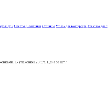
офель фри
Обертка
Салатники
Супницы
Уголок для гамбургера
Упаковка для б
овками. В упаковке120 шт. Цена за шт./