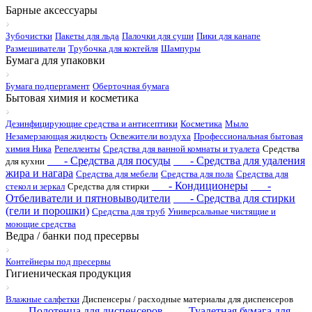
Барные аксессуары
Зубочистки
Пакеты для льда
Палочки для суши
Пики для канапе
Размешиватели
Трубочка для коктейля
Шампуры
Бумага для упаковки
Бумага подпергамент
Оберточная бумага
Бытовая химия и косметика
Дезинфицирующие средства и антисептики
Косметика
Мыло
Незамерзающая жидкость
Освежители воздуха
Профессиональная бытовая
химия Ника
Репелленты
Средства для ванной комнаты и туалета
Средства
- Средства для посуды
- Средства для удаления
для кухни
жира и нагара
Средства для мебели
Средства для пола
Средства для
- Кондиционеры
-
стекол и зеркал
Средства для стирки
Отбеливатели и пятновыводители
- Средства для стирки
(гели и порошки)
Средства для труб
Универсальные чистящие и
моющие средства
Ведра / банки под пресервы
Контейнеры под пресервы
Гигиеническая продукция
Влажные салфетки
Диспенсеры / расходные материалы для диспенсеров
- Полотенца для диспенсеров
- Туалетная бумага для