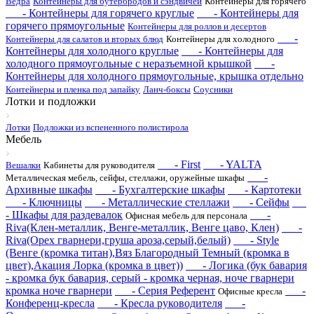
Ведра
Контейнеры для бутербродов и сэндвичей
Контейнеры для горячего
- Контейнеры для горячего круглые
- Контейнеры для
горячего прямоугольные
Контейнеры для роллов и десертов
-
Контейнеры для салатов и вторых блюд
Контейнеры для холодного
Контейнеры для холодного круглые
- Контейнеры для
холодного прямоугольные с неразъемной крышкой
-
Контейнеры для холодного прямоугольные, крышка отдельно
Контейнеры и пленка под запайку
Ланч-боксы
Соусники
Лотки и подложки
Лотки
Подложки из вспененного полистирола
Мебель
- First
- YALTA
Вешалки
Кабинеты для руководителя
-
Металлическая мебель, сейфы, стеллажи, оружейные шкафы
Архивные шкафы
- Бухгалтерские шкафы
- Картотеки
- Ключницы
- Металлические стеллажи
- Сейфы
- Шкафы для раздевалок
-
Офисная мебель для персонала
Riva(Клен-металлик, Венге-металлик, Венге цаво, Клен)
-
Riva(Орех гварнери,груша ароза,серый,белый)
- Style
(Венге (кромка титан),Вяз Благородный Темный (кромка в
цвет),Акация Лорка (кромка в цвет))
- Логика (бук бавария
- кромка бук бавария, серый - кромка черная, ноче гварнери
кромка ноче гварнери
- Серия Референт
-
Офисные кресла
Конференц-кресла
- Кресла руководителя
-