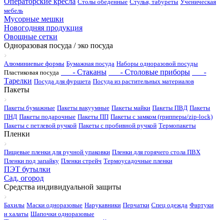
Операторские кресла
Столы обеденные
Стулья, табуреты
Ученическая
мебель
Мусорные мешки
Новогодняя продукция
Овощные сетки
Одноразовая посуда / эко посуда
Алюминиевые формы
Бумажная посуда
Наборы одноразовой посуды
- Стаканы
- Столовые приборы
-
Пластиковая посуда
Тарелки
Посуда для фуршета
Посуда из растительных материалов
Пакеты
Пакеты бумажные
Пакеты вакуумные
Пакеты майки
Пакеты ПВД
Пакеты
ПНД
Пакеты подарочные
Пакеты ПП
Пакеты с замком (грипперы/zip-lock)
Пакеты с петлевой ручкой
Пакеты с пробивной ручкой
Термопакеты
Пленки
Пищевые пленки для ручной упаковки
Пленки для горячего стола ПВХ
Пленки под запайку
Пленки стрейч
Термоусадочные пленки
ПЭТ бутылки
Сад, огород
Средства индивидуальной защиты
Бахилы
Маски одноразовые
Нарукавники
Перчатки
Спец одежда
Фартуки
и халаты
Шапочки одноразовые