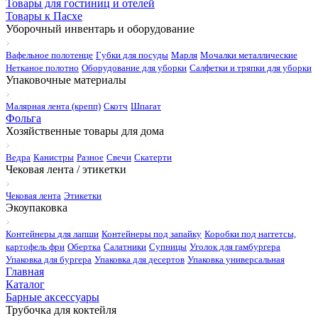
Товары для гостиниц и отелей
Товары к Пасхе
Уборочный инвентарь и оборудование
Вафельное полотенце
Губки для посуды
Марля
Мочалки металлические
Нетканое полотно
Оборудование для уборки
Салфетки и тряпки для уборки
Упаковочные материалы
Малярная лента (крепп)
Скотч
Шпагат
Фольга
Хозяйственные товары для дома
Ведра
Канистры
Разное
Свечи
Скатерти
Чековая лента / этикетки
Чековая лента
Этикетки
Экоупаковка
Контейнеры для лапши
Контейнеры под запайку
Коробки под наггетсы,
картофель фри
Обертка
Салатники
Супницы
Уголок для гамбургера
Упаковка для бургера
Упаковка для десертов
Упаковка универсальная
Главная
Каталог
Барные аксессуары
Трубочка для коктейля