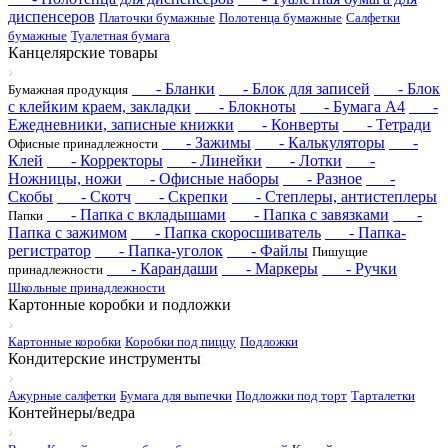
диспенсеров
Платочки бумажные
Полотенца бумажные
Салфетки
бумажные
Туалетная бумага
Канцелярские товары
- Бланки
- Блок для записей
- Блок
Бумажная продукция
с клейким краем, закладки
- Блокноты
- Бумага А4
-
Ежедневники, записные книжки
- Конверты
- Тетради
- Зажимы
- Калькуляторы
-
Офисные принадлежности
Клей
- Корректоры
- Линейки
- Лотки
-
Ножницы, ножи
- Офисные наборы
- Разное
-
Скобы
- Скотч
- Скрепки
- Степлеры, антистеплеры
- Папка с вкладышами
- Папка с завязками
-
Папки
Папка с зажимом
- Папка скоросшиватель
- Папка-
регистратор
- Папка-уголок
- Файлы
Пишущие
- Карандаши
- Маркеры
- Ручки
принадлежности
Школьные принадлежности
Картонные коробки и подложки
Картонные коробки
Коробки под пиццу
Подложки
Кондитерские инструменты
Ажурные салфетки
Бумага для выпечки
Подложки под торт
Тарталетки
Контейнеры/ведра