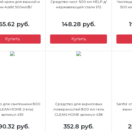
й крем для ванной и
Средство чист. 500 мл HELP д/
Чистящ
ни Azelit 500мл/8/
нержавеющей стали 1/12
500 м
65.62 руб.
148.28 руб.
1
Купить
Купить
о для сантехники 800
Средство для акриловых
Sanfor 
LEAN HOME (гель)
поверхностей 800 мл гель
ванн
артикул 439
CLEAN HOME артикул 438
90.32 руб.
352.8 руб.
2