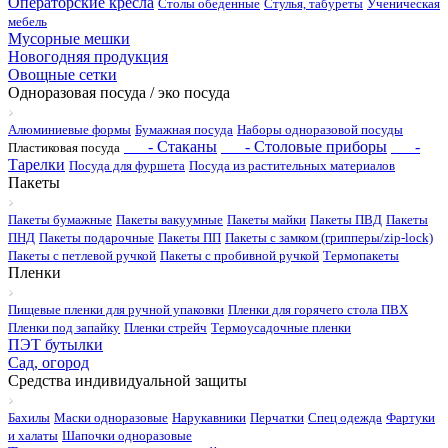
Операторские кресла
Столы обеденные
Стулья, табуреты
Ученическая
мебель
Мусорные мешки
Новогодняя продукция
Овощные сетки
Одноразовая посуда / эко посуда
Алюминиевые формы
Бумажная посуда
Наборы одноразовой посуды
- Стаканы
- Столовые приборы
-
Пластиковая посуда
Тарелки
Посуда для фуршета
Посуда из растительных материалов
Пакеты
Пакеты бумажные
Пакеты вакуумные
Пакеты майки
Пакеты ПВД
Пакеты
ПНД
Пакеты подарочные
Пакеты ПП
Пакеты с замком (грипперы/zip-lock)
Пакеты с петлевой ручкой
Пакеты с пробивной ручкой
Термопакеты
Пленки
Пищевые пленки для ручной упаковки
Пленки для горячего стола ПВХ
Пленки под запайку
Пленки стрейч
Термоусадочные пленки
ПЭТ бутылки
Сад, огород
Средства индивидуальной защиты
Бахилы
Маски одноразовые
Нарукавники
Перчатки
Спец одежда
Фартуки
и халаты
Шапочки одноразовые