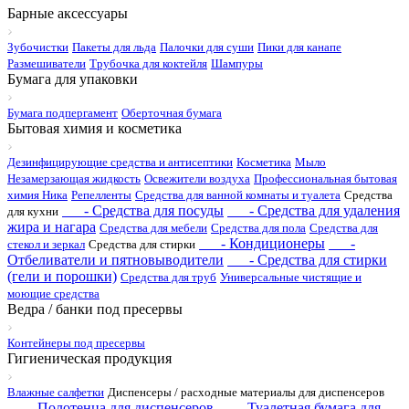
Барные аксессуары
Зубочистки
Пакеты для льда
Палочки для суши
Пики для канапе
Размешиватели
Трубочка для коктейля
Шампуры
Бумага для упаковки
Бумага подпергамент
Оберточная бумага
Бытовая химия и косметика
Дезинфицирующие средства и антисептики
Косметика
Мыло
Незамерзающая жидкость
Освежители воздуха
Профессиональная бытовая
химия Ника
Репелленты
Средства для ванной комнаты и туалета
Средства
- Средства для посуды
- Средства для удаления
для кухни
жира и нагара
Средства для мебели
Средства для пола
Средства для
- Кондиционеры
-
стекол и зеркал
Средства для стирки
Отбеливатели и пятновыводители
- Средства для стирки
(гели и порошки)
Средства для труб
Универсальные чистящие и
моющие средства
Ведра / банки под пресервы
Контейнеры под пресервы
Гигиеническая продукция
Влажные салфетки
Диспенсеры / расходные материалы для диспенсеров
- Полотенца для диспенсеров
- Туалетная бумага для