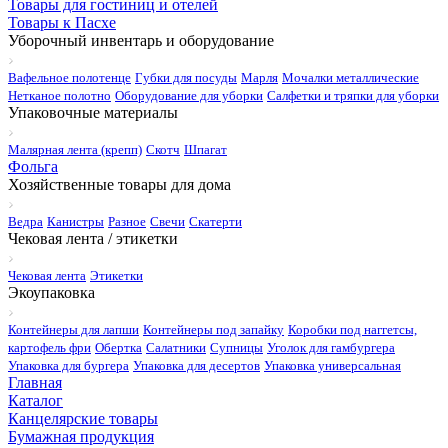
Товары для гостиниц и отелей
Товары к Пасхе
Уборочный инвентарь и оборудование
Вафельное полотенце
Губки для посуды
Марля
Мочалки металлические
Нетканое полотно
Оборудование для уборки
Салфетки и тряпки для уборки
Упаковочные материалы
Малярная лента (крепп)
Скотч
Шпагат
Фольга
Хозяйственные товары для дома
Ведра
Канистры
Разное
Свечи
Скатерти
Чековая лента / этикетки
Чековая лента
Этикетки
Экоупаковка
Контейнеры для лапши
Контейнеры под запайку
Коробки под наггетсы,
картофель фри
Обертка
Салатники
Супницы
Уголок для гамбургера
Упаковка для бургера
Упаковка для десертов
Упаковка универсальная
Главная
Каталог
Канцелярские товары
Бумажная продукция