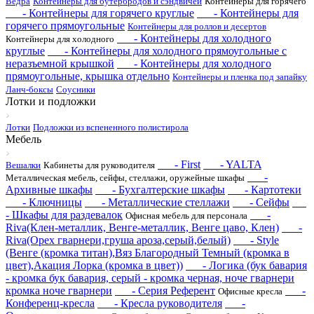
Ведра
Контейнеры для бутербродов и сэндвичей
Контейнеры для горячего
- Контейнеры для горячего круглые
- Контейнеры для
горячего прямоугольные
Контейнеры для роллов и десертов
- Контейнеры для холодного
Контейнеры для холодного
круглые
- Контейнеры для холодного прямоугольные с
неразъемной крышкой
- Контейнеры для холодного
прямоугольные, крышка отдельно
Контейнеры и пленка под запайку
Ланч-боксы
Соусники
Лотки и подложки
Лотки
Подложки из вспененного полистирола
Мебель
- First
- YALTA
Вешалки
Кабинеты для руководителя
-
Металлическая мебель, сейфы, стеллажи, оружейные шкафы
Архивные шкафы
- Бухгалтерские шкафы
- Картотеки
- Ключницы
- Металлические стеллажи
- Сейфы
- Шкафы для раздевалок
-
Офисная мебель для персонала
Riva(Клен-металлик, Венге-металлик, Венге цаво, Клен)
-
Riva(Орех гварнери,груша ароза,серый,белый)
- Style
(Венге (кромка титан),Вяз Благородный Темный (кромка в
цвет),Акация Лорка (кромка в цвет))
- Логика (бук бавария
- кромка бук бавария, серый - кромка черная, ноче гварнери
кромка ноче гварнери
- Серия Референт
-
Офисные кресла
Конференц-кресла
- Кресла руководителя
-