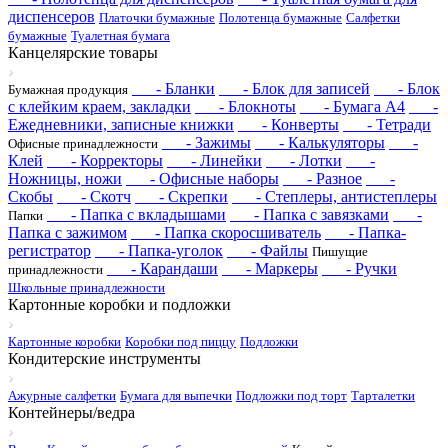
диспенсеров
Платочки бумажные
Полотенца бумажные
Салфетки
бумажные
Туалетная бумага
Канцелярские товары
- Бланки
- Блок для записей
- Блок
Бумажная продукция
с клейким краем, закладки
- Блокноты
- Бумага А4
-
Ежедневники, записные книжки
- Конверты
- Тетради
- Зажимы
- Калькуляторы
-
Офисные принадлежности
Клей
- Корректоры
- Линейки
- Лотки
-
Ножницы, ножи
- Офисные наборы
- Разное
-
Скобы
- Скотч
- Скрепки
- Степлеры, антистеплеры
- Папка с вкладышами
- Папка с завязками
-
Папки
Папка с зажимом
- Папка скоросшиватель
- Папка-
регистратор
- Папка-уголок
- Файлы
Пишущие
- Карандаши
- Маркеры
- Ручки
принадлежности
Школьные принадлежности
Картонные коробки и подложки
Картонные коробки
Коробки под пиццу
Подложки
Кондитерские инструменты
Ажурные салфетки
Бумага для выпечки
Подложки под торт
Тарталетки
Контейнеры/ведра