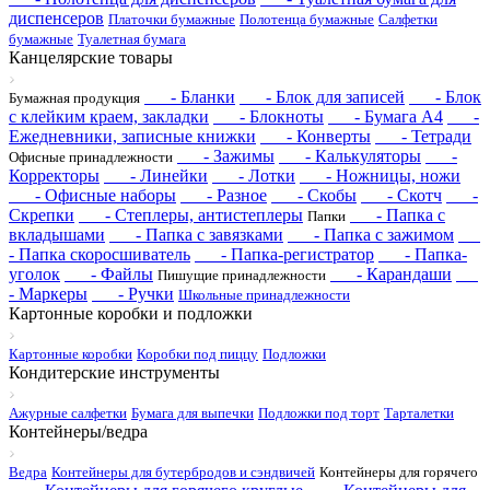
диспенсеров
Платочки бумажные
Полотенца бумажные
Салфетки
бумажные
Туалетная бумага
Канцелярские товары
- Бланки
- Блок для записей
- Блок
Бумажная продукция
с клейким краем, закладки
- Блокноты
- Бумага А4
-
Ежедневники, записные книжки
- Конверты
- Тетради
- Зажимы
- Калькуляторы
-
Офисные принадлежности
Корректоры
- Линейки
- Лотки
- Ножницы, ножи
- Офисные наборы
- Разное
- Скобы
- Скотч
-
Скрепки
- Степлеры, антистеплеры
- Папка с
Папки
вкладышами
- Папка с завязками
- Папка с зажимом
- Папка скоросшиватель
- Папка-регистратор
- Папка-
уголок
- Файлы
- Карандаши
Пишущие принадлежности
- Маркеры
- Ручки
Школьные принадлежности
Картонные коробки и подложки
Картонные коробки
Коробки под пиццу
Подложки
Кондитерские инструменты
Ажурные салфетки
Бумага для выпечки
Подложки под торт
Тарталетки
Контейнеры/ведра
Ведра
Контейнеры для бутербродов и сэндвичей
Контейнеры для горячего