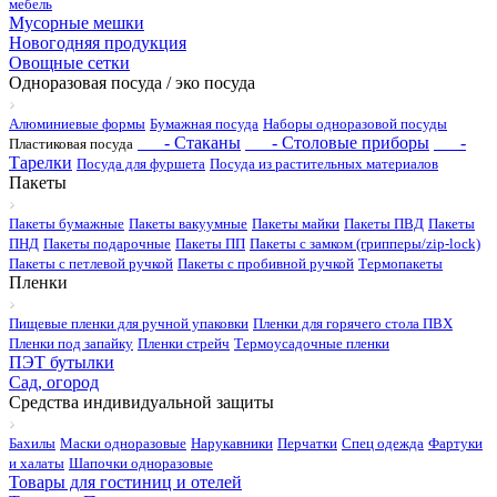
мебель
Мусорные мешки
Новогодняя продукция
Овощные сетки
Одноразовая посуда / эко посуда
Алюминиевые формы
Бумажная посуда
Наборы одноразовой посуды
- Стаканы
- Столовые приборы
-
Пластиковая посуда
Тарелки
Посуда для фуршета
Посуда из растительных материалов
Пакеты
Пакеты бумажные
Пакеты вакуумные
Пакеты майки
Пакеты ПВД
Пакеты
ПНД
Пакеты подарочные
Пакеты ПП
Пакеты с замком (грипперы/zip-lock)
Пакеты с петлевой ручкой
Пакеты с пробивной ручкой
Термопакеты
Пленки
Пищевые пленки для ручной упаковки
Пленки для горячего стола ПВХ
Пленки под запайку
Пленки стрейч
Термоусадочные пленки
ПЭТ бутылки
Сад, огород
Средства индивидуальной защиты
Бахилы
Маски одноразовые
Нарукавники
Перчатки
Спец одежда
Фартуки
и халаты
Шапочки одноразовые
Товары для гостиниц и отелей