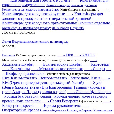
- Контейнеры для горячего круглые
- Контейнеры для
горячего прямоугольные
Контейнеры для роллов и десертов
-
Контейнеры для салатов и вторых блюд
Контейнеры для холодного
Контейнеры для холодного круглые
- Контейнеры для
холодного прямоугольные с неразъемной крышкой
-
Контейнеры для холодного прямоугольные, крышка отдельно
Контейнеры и пленка под запайку
Ланч-боксы
Соусники
Лотки и подложки
Лотки
Подложки из вспененного полистирола
Мебель
- First
- YALTA
Вешалки
Кабинеты для руководителя
-
Металлическая мебель, сейфы, стеллажи, оружейные шкафы
Архивные шкафы
- Бухгалтерские шкафы
- Картотеки
- Ключницы
- Металлические стеллажи
- Сейфы
- Шкафы для раздевалок
-
Офисная мебель для персонала
Riva(Клен-металлик, Венге-металлик, Венге цаво, Клен)
-
Riva(Орех гварнери,груша ароза,серый,белый)
- Style
(Венге (кромка титан),Вяз Благородный Темный (кромка в
цвет),Акация Лорка (кромка в цвет))
- Логика (бук бавария
- кромка бук бавария, серый - кромка черная, ноче гварнери
кромка ноче гварнери
- Серия Референт
-
Офисные кресла
Конференц-кресла
- Кресла руководителя
-
Операторские кресла
Столы обеденные
Стулья, табуреты
Ученическая