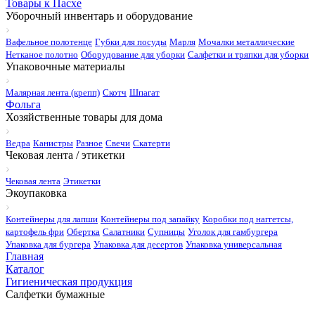
Товары к Пасхе
Уборочный инвентарь и оборудование
Вафельное полотенце
Губки для посуды
Марля
Мочалки металлические
Нетканое полотно
Оборудование для уборки
Салфетки и тряпки для уборки
Упаковочные материалы
Малярная лента (крепп)
Скотч
Шпагат
Фольга
Хозяйственные товары для дома
Ведра
Канистры
Разное
Свечи
Скатерти
Чековая лента / этикетки
Чековая лента
Этикетки
Экоупаковка
Контейнеры для лапши
Контейнеры под запайку
Коробки под наггетсы,
картофель фри
Обертка
Салатники
Супницы
Уголок для гамбургера
Упаковка для бургера
Упаковка для десертов
Упаковка универсальная
Главная
Каталог
Гигиеническая продукция
Салфетки бумажные