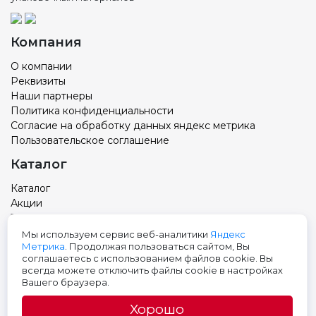
Компания
О компании
Реквизиты
Наши партнеры
Политика конфиденциальности
Согласие на обработку данных яндекс метрика
Пользовательское соглашение
Каталог
Каталог
Акции
Товар с вашим логотипом
Новости
Мы используем сервис веб-аналитики
Яндекс
Метрика
. Продолжая пользоваться сайтом, Вы
Контакты
соглашаетесь с использованием файлов cookie. Вы
всегда можете отключить файлы cookie в настройках
Адрес: Тюмень, ул. Авторемонтная 9, 3 этаж
Вашего браузера.
Телефон:
+7 (3452) 699-501
Хорошо
E-mail: pak@pak72.ru