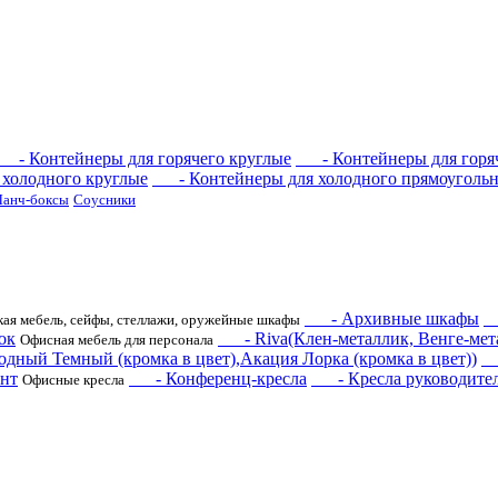
- Контейнеры для горячего круглые
- Контейнеры для горяч
холодного круглые
- Контейнеры для холодного прямоугольн
Ланч-боксы
Соусники
- Архивные шкафы
-
ая мебель, сейфы, стеллажи, оружейные шкафы
ок
- Riva(Клен-металлик, Венге-мета
Офисная мебель для персонала
одный Темный (кромка в цвет),Акация Лорка (кромка в цвет))
- 
нт
- Конференц-кресла
- Кресла руководите
Офисные кресла