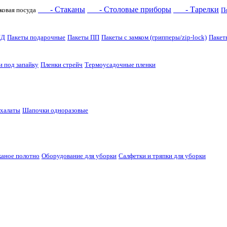
- Стаканы
- Столовые приборы
- Тарелки
ковая посуда
П
НД
Пакеты подарочные
Пакеты ПП
Пакеты с замком (грипперы/zip-lock)
Пакет
и под запайку
Пленки стрейч
Термоусадочные пленки
 халаты
Шапочки одноразовые
каное полотно
Оборудование для уборки
Салфетки и тряпки для уборки