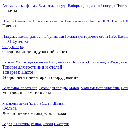
Алюминиевые формы
Бумажная посуда
Наборы одноразовой посуды
Пласти
Пакеты
Пакеты бумажные
Пакеты вакуумные
Пакеты майки
Пакеты ПВД
Пакеты П
Пленки
Пищевые пленки для ручной упаковки
Пленки для горячего стола ПВХ
Пленк
ПЭТ бутылки
Сад, огород
Средства индивидуальной защиты
Бахилы
Маски одноразовые
Нарукавники
Перчатки
Спец одежда
Фартуки и
Товары для гостиниц и отелей
Товары к Пасхе
Уборочный инвентарь и оборудование
Вафельное полотенце
Губки для посуды
Марля
Мочалки металлические
Нет
Упаковочные материалы
Малярная лента (крепп)
Скотч
Шпагат
Фольга
Хозяйственные товары для дома
Ведра
Канистры
Разное
Свечи
Скатерти