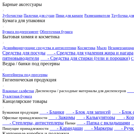
Барные аксессуары
Зубочистки
Палочки для суши
Пики для канапе
Размешиватели
Трубочка для
Бумага для упаковки
Бумага подпергамент
Оберточная бумага
Бытовая химия и косметика
Дезинфицирующие средства и антисептики
Косметика
Мыло
Незамерзающая
Средства для посуды
- Средства для удаления жира и нагара
пятновыводители
- Средства для стирки (гели и порошки)
С
Ведра / банки под пресервы
Контейнеры под пресервы
Гигиеническая продукция
- 
Влажные салфетки
Диспенсеры / расходные материалы для диспенсеров
Туалетная бумага
Канцелярские товары
- Бланки
- Блок для записей
- Блок с 
Бумажная продукция
- Зажимы
- Калькуляторы
- Корр
Офисные принадлежности
- Степлеры, антистеплеры
- Папка с вкладышами
-
Папки
- Карандаши
- Маркеры
- Ручк
Пишущие принадлежности
Картонные коробки и подложки