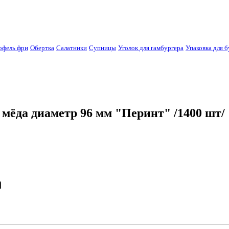
офель фри
Обертка
Салатники
Супницы
Уголок для гамбургера
Упаковка для б
мёда диаметр 96 мм "Перинт" /1400 шт/