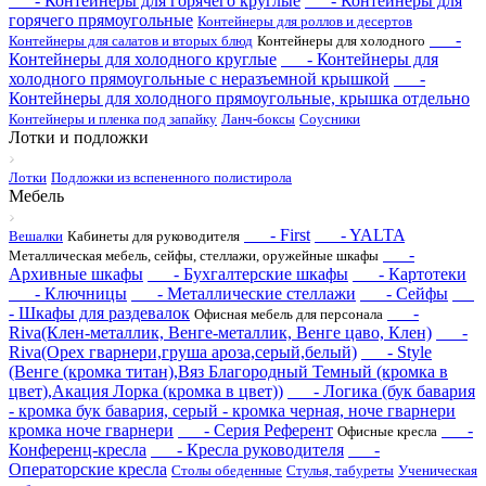
- Контейнеры для горячего круглые
- Контейнеры для
горячего прямоугольные
Контейнеры для роллов и десертов
-
Контейнеры для салатов и вторых блюд
Контейнеры для холодного
Контейнеры для холодного круглые
- Контейнеры для
холодного прямоугольные с неразъемной крышкой
-
Контейнеры для холодного прямоугольные, крышка отдельно
Контейнеры и пленка под запайку
Ланч-боксы
Соусники
Лотки и подложки
Лотки
Подложки из вспененного полистирола
Мебель
- First
- YALTA
Вешалки
Кабинеты для руководителя
-
Металлическая мебель, сейфы, стеллажи, оружейные шкафы
Архивные шкафы
- Бухгалтерские шкафы
- Картотеки
- Ключницы
- Металлические стеллажи
- Сейфы
- Шкафы для раздевалок
-
Офисная мебель для персонала
Riva(Клен-металлик, Венге-металлик, Венге цаво, Клен)
-
Riva(Орех гварнери,груша ароза,серый,белый)
- Style
(Венге (кромка титан),Вяз Благородный Темный (кромка в
цвет),Акация Лорка (кромка в цвет))
- Логика (бук бавария
- кромка бук бавария, серый - кромка черная, ноче гварнери
кромка ноче гварнери
- Серия Референт
-
Офисные кресла
Конференц-кресла
- Кресла руководителя
-
Операторские кресла
Столы обеденные
Стулья, табуреты
Ученическая