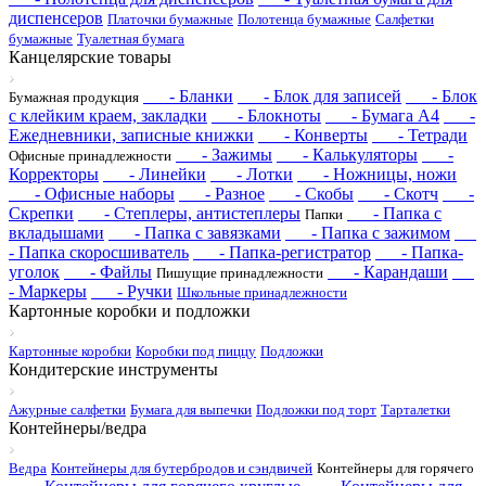
диспенсеров
Платочки бумажные
Полотенца бумажные
Салфетки
бумажные
Туалетная бумага
Канцелярские товары
- Бланки
- Блок для записей
- Блок
Бумажная продукция
с клейким краем, закладки
- Блокноты
- Бумага А4
-
Ежедневники, записные книжки
- Конверты
- Тетради
- Зажимы
- Калькуляторы
-
Офисные принадлежности
Корректоры
- Линейки
- Лотки
- Ножницы, ножи
- Офисные наборы
- Разное
- Скобы
- Скотч
-
Скрепки
- Степлеры, антистеплеры
- Папка с
Папки
вкладышами
- Папка с завязками
- Папка с зажимом
- Папка скоросшиватель
- Папка-регистратор
- Папка-
уголок
- Файлы
- Карандаши
Пишущие принадлежности
- Маркеры
- Ручки
Школьные принадлежности
Картонные коробки и подложки
Картонные коробки
Коробки под пиццу
Подложки
Кондитерские инструменты
Ажурные салфетки
Бумага для выпечки
Подложки под торт
Тарталетки
Контейнеры/ведра
Ведра
Контейнеры для бутербродов и сэндвичей
Контейнеры для горячего