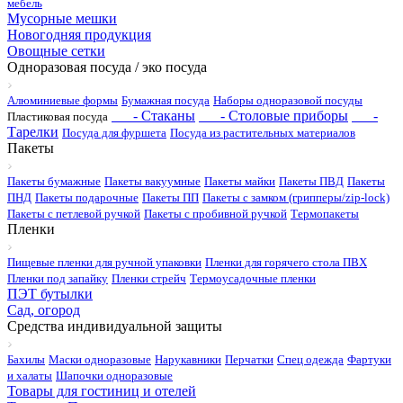
мебель
Мусорные мешки
Новогодняя продукция
Овощные сетки
Одноразовая посуда / эко посуда
Алюминиевые формы
Бумажная посуда
Наборы одноразовой посуды
- Стаканы
- Столовые приборы
-
Пластиковая посуда
Тарелки
Посуда для фуршета
Посуда из растительных материалов
Пакеты
Пакеты бумажные
Пакеты вакуумные
Пакеты майки
Пакеты ПВД
Пакеты
ПНД
Пакеты подарочные
Пакеты ПП
Пакеты с замком (грипперы/zip-lock)
Пакеты с петлевой ручкой
Пакеты с пробивной ручкой
Термопакеты
Пленки
Пищевые пленки для ручной упаковки
Пленки для горячего стола ПВХ
Пленки под запайку
Пленки стрейч
Термоусадочные пленки
ПЭТ бутылки
Сад, огород
Средства индивидуальной защиты
Бахилы
Маски одноразовые
Нарукавники
Перчатки
Спец одежда
Фартуки
и халаты
Шапочки одноразовые
Товары для гостиниц и отелей