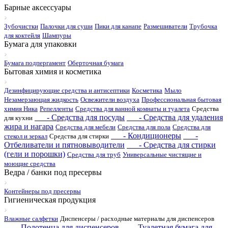
Барные аксессуары
Зубочистки
Палочки для суши
Пики для канапе
Размешиватели
Трубочка
для коктейля
Шампуры
Бумага для упаковки
Бумага подпергамент
Оберточная бумага
Бытовая химия и косметика
Дезинфицирующие средства и антисептики
Косметика
Мыло
Незамерзающая жидкость
Освежители воздуха
Профессиональная бытовая
химия Ника
Репелленты
Средства для ванной комнаты и туалета
Средства
- Средства для посуды
- Средства для удаления
для кухни
жира и нагара
Средства для мебели
Средства для пола
Средства для
- Кондиционеры
-
стекол и зеркал
Средства для стирки
Отбеливатели и пятновыводители
- Средства для стирки
(гели и порошки)
Средства для труб
Универсальные чистящие и
моющие средства
Ведра / банки под пресервы
Контейнеры под пресервы
Гигиеническая продукция
Влажные салфетки
Диспенсеры / расходные материалы для диспенсеров
- Полотенца для диспенсеров
- Туалетная бумага для