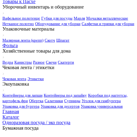
Товары к Пасхе
Уборочный инвентарь и оборудование
Вафельное полотенце
Губки для посуды
Марля
Мочалки металлические
Нетканое полотно
Оборудование для уборки
Салфетки и тряпки для уборки
Упаковочные материалы
Малярная лента (крепп)
Скотч
Шпагат
Фольга
Хозяйственные товары для дома
Ведра
Канистры
Разное
Свечи
Скатерти
Чековая лента / этикетки
Чековая лента
Этикетки
Экоупаковка
Контейнеры для лапши
Контейнеры под запайку
Коробки под наггетсы,
картофель фри
Обертка
Салатники
Супницы
Уголок для гамбургера
Упаковка для бургера
Упаковка для десертов
Упаковка универсальная
Главная
Каталог
Одноразовая посуда / эко посуда
Бумажная посуда