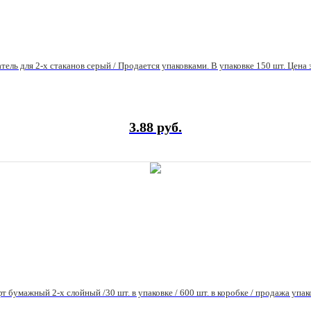
ель для 2-х стаканов серый / Продается упаковками. В упаковке 150 шт. Цена з
3.88 руб.
 бумажный 2-х слойный /30 шт. в упаковке / 600 шт. в коробке / продажа упако