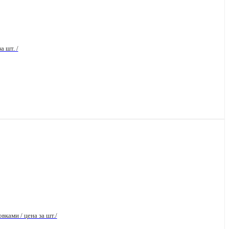
а шт. /
вками / цена за шт./