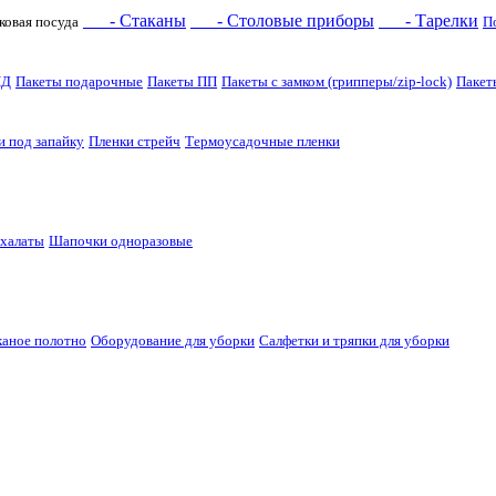
- Стаканы
- Столовые приборы
- Тарелки
ковая посуда
П
НД
Пакеты подарочные
Пакеты ПП
Пакеты с замком (грипперы/zip-lock)
Пакет
и под запайку
Пленки стрейч
Термоусадочные пленки
 халаты
Шапочки одноразовые
каное полотно
Оборудование для уборки
Салфетки и тряпки для уборки