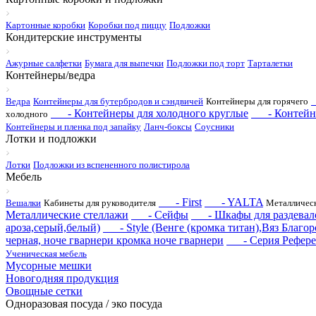
Картонные коробки
Коробки под пиццу
Подложки
Кондитерские инструменты
Ажурные салфетки
Бумага для выпечки
Подложки под торт
Тарталетки
Контейнеры/ведра
Ведра
Контейнеры для бутербродов и сэндвичей
Контейнеры для горячего
- Контейнеры для холодного круглые
- Контейнер
холодного
Контейнеры и пленка под запайку
Ланч-боксы
Соусники
Лотки и подложки
Лотки
Подложки из вспененного полистирола
Мебель
- First
- YALTA
Вешалки
Кабинеты для руководителя
Металлическ
Металлические стеллажи
- Сейфы
- Шкафы для раздевал
ароза,серый,белый)
- Style (Венге (кромка титан),Вяз Благор
черная, ноче гварнери кромка ноче гварнери
- Серия Рефере
Ученическая мебель
Мусорные мешки
Новогодняя продукция
Овощные сетки
Одноразовая посуда / эко посуда