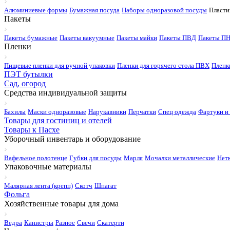
Алюминиевые формы
Бумажная посуда
Наборы одноразовой посуды
Пласти
Пакеты
Пакеты бумажные
Пакеты вакуумные
Пакеты майки
Пакеты ПВД
Пакеты П
Пленки
Пищевые пленки для ручной упаковки
Пленки для горячего стола ПВХ
Пленк
ПЭТ бутылки
Сад, огород
Средства индивидуальной защиты
Бахилы
Маски одноразовые
Нарукавники
Перчатки
Спец одежда
Фартуки и
Товары для гостиниц и отелей
Товары к Пасхе
Уборочный инвентарь и оборудование
Вафельное полотенце
Губки для посуды
Марля
Мочалки металлические
Нет
Упаковочные материалы
Малярная лента (крепп)
Скотч
Шпагат
Фольга
Хозяйственные товары для дома
Ведра
Канистры
Разное
Свечи
Скатерти