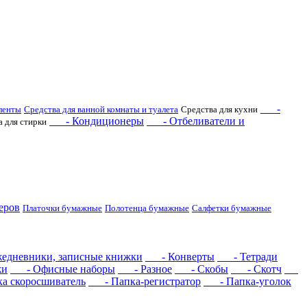
-
ленты
Средства для ванной комнаты и туалета
Средства для кухни
- Кондиционеры
- Отбеливатели и
а для стирки
еров
Платочки бумажные
Полотенца бумажные
Салфетки бумажные
дневники, записные книжки
- Конверты
- Тетради
жи
- Офисные наборы
- Разное
- Скобы
- Скотч
 скоросшиватель
- Папка-регистратор
- Папка-уголок