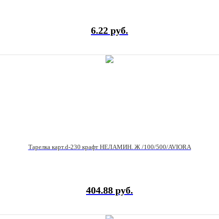
6.22 руб.
Тарелка карт.d-230 крафт НЕЛАМИН. Ж /100/500/AVIORA
404.88 руб.