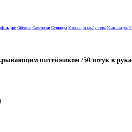
офель фри
Обертка
Салатники
Супницы
Уголок для гамбургера
Упаковка для б
крывающим питейником /50 штук в рукав