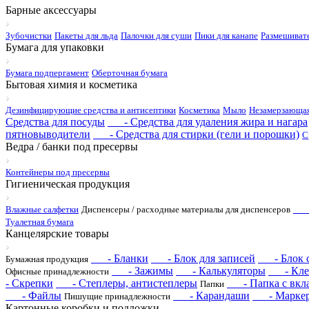
Барные аксессуары
Зубочистки
Пакеты для льда
Палочки для суши
Пики для канапе
Размешиват
Бумага для упаковки
Бумага подпергамент
Оберточная бумага
Бытовая химия и косметика
Дезинфицирующие средства и антисептики
Косметика
Мыло
Незамерзающая
Средства для посуды
- Средства для удаления жира и нагара
пятновыводители
- Средства для стирки (гели и порошки)
С
Ведра / банки под пресервы
Контейнеры под пресервы
Гигиеническая продукция
- 
Влажные салфетки
Диспенсеры / расходные материалы для диспенсеров
Туалетная бумага
Канцелярские товары
- Бланки
- Блок для записей
- Блок с 
Бумажная продукция
- Зажимы
- Калькуляторы
- Кле
Офисные принадлежности
- Скрепки
- Степлеры, антистеплеры
- Папка с вкл
Папки
- Файлы
- Карандаши
- Марке
Пишущие принадлежности
Картонные коробки и подложки