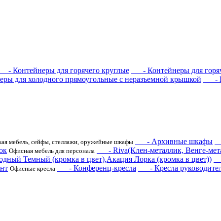
- Контейнеры для горячего круглые
- Контейнеры для горяч
ы для холодного прямоугольные с неразъемной крышкой
- Ко
- Архивные шкафы
-
ая мебель, сейфы, стеллажи, оружейные шкафы
ок
- Riva(Клен-металлик, Венге-мета
Офисная мебель для персонала
одный Темный (кромка в цвет),Акация Лорка (кромка в цвет))
- 
нт
- Конференц-кресла
- Кресла руководите
Офисные кресла