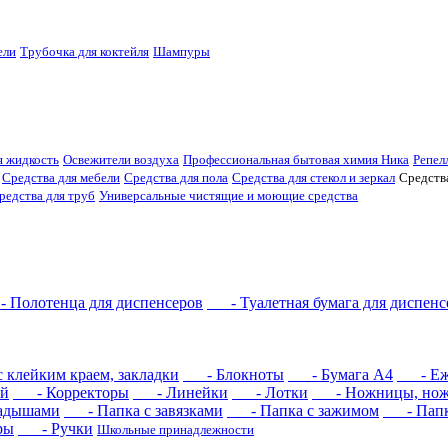
ели
Трубочка для коктейля
Шампуры
 жидкость
Освежители воздуха
Профессиональная бытовая химия Ника
Репел
Средства для мебели
Средства для пола
Средства для стекол и зеркал
Средств
редства для труб
Универсальные чистящие и моющие средства
Полотенца для диспенсеров
- Туалетная бумага для диспенс
клейким краем, закладки
- Блокноты
- Бумага А4
- Еже
й
- Корректоры
- Линейки
- Лотки
- Ножницы, но
адышами
- Папка с завязками
- Папка с зажимом
- Папка
ры
- Ручки
Школьные принадлежности