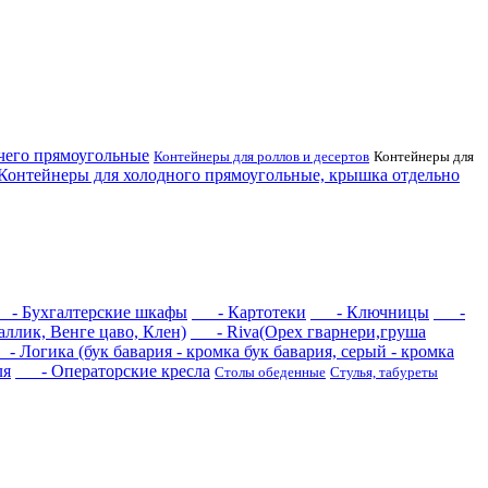
его прямоугольные
Контейнеры для роллов и десертов
Контейнеры для
нтейнеры для холодного прямоугольные, крышка отдельно
 Бухгалтерские шкафы
- Картотеки
- Ключницы
-
ллик, Венге цаво, Клен)
- Riva(Орех гварнери,груша
Логика (бук бавария - кромка бук бавария, серый - кромка
ля
- Операторские кресла
Столы обеденные
Стулья, табуреты