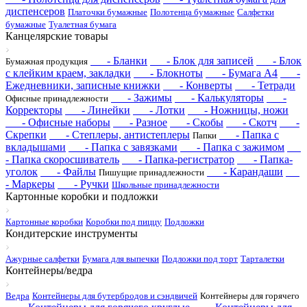
диспенсеров
Платочки бумажные
Полотенца бумажные
Салфетки
бумажные
Туалетная бумага
Канцелярские товары
- Бланки
- Блок для записей
- Блок
Бумажная продукция
с клейким краем, закладки
- Блокноты
- Бумага А4
-
Ежедневники, записные книжки
- Конверты
- Тетради
- Зажимы
- Калькуляторы
-
Офисные принадлежности
Корректоры
- Линейки
- Лотки
- Ножницы, ножи
- Офисные наборы
- Разное
- Скобы
- Скотч
-
Скрепки
- Степлеры, антистеплеры
- Папка с
Папки
вкладышами
- Папка с завязками
- Папка с зажимом
- Папка скоросшиватель
- Папка-регистратор
- Папка-
уголок
- Файлы
- Карандаши
Пишущие принадлежности
- Маркеры
- Ручки
Школьные принадлежности
Картонные коробки и подложки
Картонные коробки
Коробки под пиццу
Подложки
Кондитерские инструменты
Ажурные салфетки
Бумага для выпечки
Подложки под торт
Тарталетки
Контейнеры/ведра
Ведра
Контейнеры для бутербродов и сэндвичей
Контейнеры для горячего