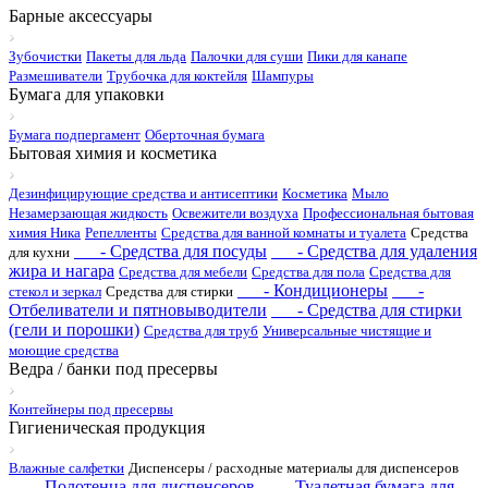
Барные аксессуары
Зубочистки
Пакеты для льда
Палочки для суши
Пики для канапе
Размешиватели
Трубочка для коктейля
Шампуры
Бумага для упаковки
Бумага подпергамент
Оберточная бумага
Бытовая химия и косметика
Дезинфицирующие средства и антисептики
Косметика
Мыло
Незамерзающая жидкость
Освежители воздуха
Профессиональная бытовая
химия Ника
Репелленты
Средства для ванной комнаты и туалета
Средства
- Средства для посуды
- Средства для удаления
для кухни
жира и нагара
Средства для мебели
Средства для пола
Средства для
- Кондиционеры
-
стекол и зеркал
Средства для стирки
Отбеливатели и пятновыводители
- Средства для стирки
(гели и порошки)
Средства для труб
Универсальные чистящие и
моющие средства
Ведра / банки под пресервы
Контейнеры под пресервы
Гигиеническая продукция
Влажные салфетки
Диспенсеры / расходные материалы для диспенсеров
- Полотенца для диспенсеров
- Туалетная бумага для