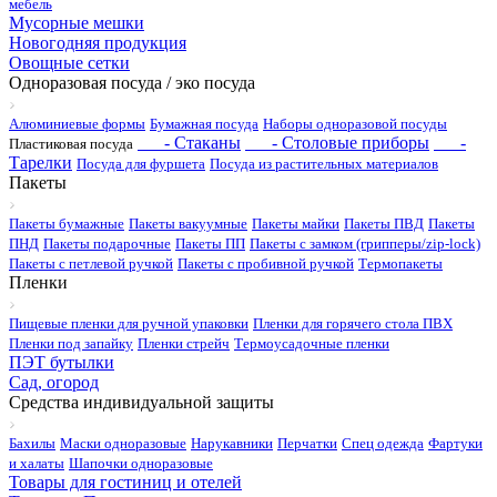
мебель
Мусорные мешки
Новогодняя продукция
Овощные сетки
Одноразовая посуда / эко посуда
Алюминиевые формы
Бумажная посуда
Наборы одноразовой посуды
- Стаканы
- Столовые приборы
-
Пластиковая посуда
Тарелки
Посуда для фуршета
Посуда из растительных материалов
Пакеты
Пакеты бумажные
Пакеты вакуумные
Пакеты майки
Пакеты ПВД
Пакеты
ПНД
Пакеты подарочные
Пакеты ПП
Пакеты с замком (грипперы/zip-lock)
Пакеты с петлевой ручкой
Пакеты с пробивной ручкой
Термопакеты
Пленки
Пищевые пленки для ручной упаковки
Пленки для горячего стола ПВХ
Пленки под запайку
Пленки стрейч
Термоусадочные пленки
ПЭТ бутылки
Сад, огород
Средства индивидуальной защиты
Бахилы
Маски одноразовые
Нарукавники
Перчатки
Спец одежда
Фартуки
и халаты
Шапочки одноразовые
Товары для гостиниц и отелей