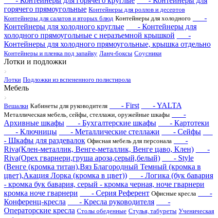
- Контейнеры для горячего круглые
- Контейнеры для
горячего прямоугольные
Контейнеры для роллов и десертов
-
Контейнеры для салатов и вторых блюд
Контейнеры для холодного
Контейнеры для холодного круглые
- Контейнеры для
холодного прямоугольные с неразъемной крышкой
-
Контейнеры для холодного прямоугольные, крышка отдельно
Контейнеры и пленка под запайку
Ланч-боксы
Соусники
Лотки и подложки
Лотки
Подложки из вспененного полистирола
Мебель
- First
- YALTA
Вешалки
Кабинеты для руководителя
-
Металлическая мебель, сейфы, стеллажи, оружейные шкафы
Архивные шкафы
- Бухгалтерские шкафы
- Картотеки
- Ключницы
- Металлические стеллажи
- Сейфы
- Шкафы для раздевалок
-
Офисная мебель для персонала
Riva(Клен-металлик, Венге-металлик, Венге цаво, Клен)
-
Riva(Орех гварнери,груша ароза,серый,белый)
- Style
(Венге (кромка титан),Вяз Благородный Темный (кромка в
цвет),Акация Лорка (кромка в цвет))
- Логика (бук бавария
- кромка бук бавария, серый - кромка черная, ноче гварнери
кромка ноче гварнери
- Серия Референт
-
Офисные кресла
Конференц-кресла
- Кресла руководителя
-
Операторские кресла
Столы обеденные
Стулья, табуреты
Ученическая