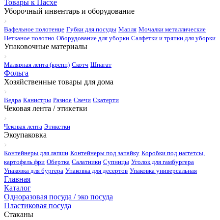
Товары к Пасхе
Уборочный инвентарь и оборудование
Вафельное полотенце
Губки для посуды
Марля
Мочалки металлические
Нетканое полотно
Оборудование для уборки
Салфетки и тряпки для уборки
Упаковочные материалы
Малярная лента (крепп)
Скотч
Шпагат
Фольга
Хозяйственные товары для дома
Ведра
Канистры
Разное
Свечи
Скатерти
Чековая лента / этикетки
Чековая лента
Этикетки
Экоупаковка
Контейнеры для лапши
Контейнеры под запайку
Коробки под наггетсы,
картофель фри
Обертка
Салатники
Супницы
Уголок для гамбургера
Упаковка для бургера
Упаковка для десертов
Упаковка универсальная
Главная
Каталог
Одноразовая посуда / эко посуда
Пластиковая посуда
Стаканы