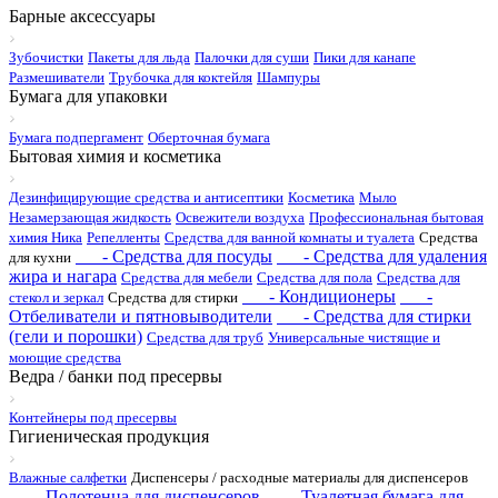
Барные аксессуары
Зубочистки
Пакеты для льда
Палочки для суши
Пики для канапе
Размешиватели
Трубочка для коктейля
Шампуры
Бумага для упаковки
Бумага подпергамент
Оберточная бумага
Бытовая химия и косметика
Дезинфицирующие средства и антисептики
Косметика
Мыло
Незамерзающая жидкость
Освежители воздуха
Профессиональная бытовая
химия Ника
Репелленты
Средства для ванной комнаты и туалета
Средства
- Средства для посуды
- Средства для удаления
для кухни
жира и нагара
Средства для мебели
Средства для пола
Средства для
- Кондиционеры
-
стекол и зеркал
Средства для стирки
Отбеливатели и пятновыводители
- Средства для стирки
(гели и порошки)
Средства для труб
Универсальные чистящие и
моющие средства
Ведра / банки под пресервы
Контейнеры под пресервы
Гигиеническая продукция
Влажные салфетки
Диспенсеры / расходные материалы для диспенсеров
- Полотенца для диспенсеров
- Туалетная бумага для