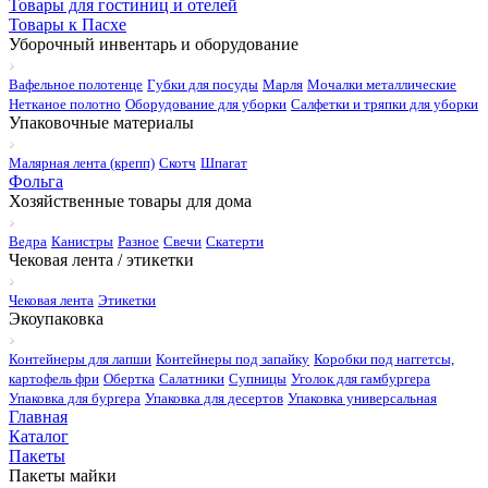
Товары для гостиниц и отелей
Товары к Пасхе
Уборочный инвентарь и оборудование
Вафельное полотенце
Губки для посуды
Марля
Мочалки металлические
Нетканое полотно
Оборудование для уборки
Салфетки и тряпки для уборки
Упаковочные материалы
Малярная лента (крепп)
Скотч
Шпагат
Фольга
Хозяйственные товары для дома
Ведра
Канистры
Разное
Свечи
Скатерти
Чековая лента / этикетки
Чековая лента
Этикетки
Экоупаковка
Контейнеры для лапши
Контейнеры под запайку
Коробки под наггетсы,
картофель фри
Обертка
Салатники
Супницы
Уголок для гамбургера
Упаковка для бургера
Упаковка для десертов
Упаковка универсальная
Главная
Каталог
Пакеты
Пакеты майки