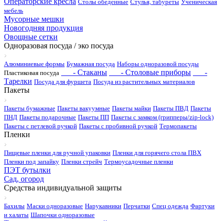
Операторские кресла
Столы обеденные
Стулья, табуреты
Ученическая
мебель
Мусорные мешки
Новогодняя продукция
Овощные сетки
Одноразовая посуда / эко посуда
Алюминиевые формы
Бумажная посуда
Наборы одноразовой посуды
- Стаканы
- Столовые приборы
-
Пластиковая посуда
Тарелки
Посуда для фуршета
Посуда из растительных материалов
Пакеты
Пакеты бумажные
Пакеты вакуумные
Пакеты майки
Пакеты ПВД
Пакеты
ПНД
Пакеты подарочные
Пакеты ПП
Пакеты с замком (грипперы/zip-lock)
Пакеты с петлевой ручкой
Пакеты с пробивной ручкой
Термопакеты
Пленки
Пищевые пленки для ручной упаковки
Пленки для горячего стола ПВХ
Пленки под запайку
Пленки стрейч
Термоусадочные пленки
ПЭТ бутылки
Сад, огород
Средства индивидуальной защиты
Бахилы
Маски одноразовые
Нарукавники
Перчатки
Спец одежда
Фартуки
и халаты
Шапочки одноразовые