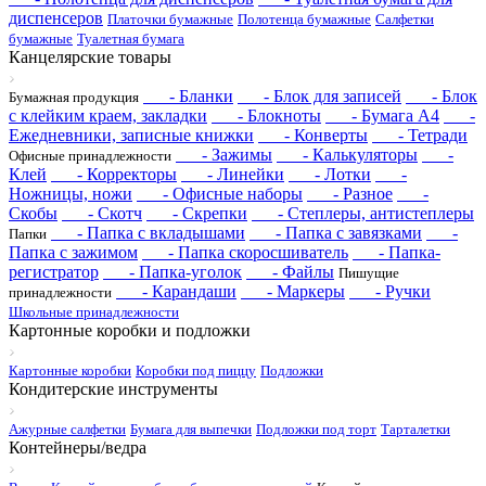
диспенсеров
Платочки бумажные
Полотенца бумажные
Салфетки
бумажные
Туалетная бумага
Канцелярские товары
- Бланки
- Блок для записей
- Блок
Бумажная продукция
с клейким краем, закладки
- Блокноты
- Бумага А4
-
Ежедневники, записные книжки
- Конверты
- Тетради
- Зажимы
- Калькуляторы
-
Офисные принадлежности
Клей
- Корректоры
- Линейки
- Лотки
-
Ножницы, ножи
- Офисные наборы
- Разное
-
Скобы
- Скотч
- Скрепки
- Степлеры, антистеплеры
- Папка с вкладышами
- Папка с завязками
-
Папки
Папка с зажимом
- Папка скоросшиватель
- Папка-
регистратор
- Папка-уголок
- Файлы
Пишущие
- Карандаши
- Маркеры
- Ручки
принадлежности
Школьные принадлежности
Картонные коробки и подложки
Картонные коробки
Коробки под пиццу
Подложки
Кондитерские инструменты
Ажурные салфетки
Бумага для выпечки
Подложки под торт
Тарталетки
Контейнеры/ведра