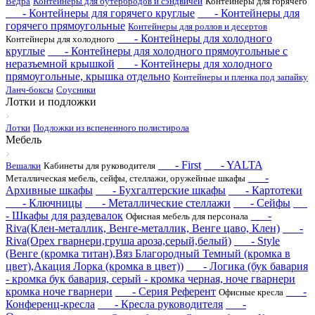
Ведра
Контейнеры для бутербродов и сэндвичей
Контейнеры для горячего
- Контейнеры для горячего круглые
- Контейнеры для
горячего прямоугольные
Контейнеры для роллов и десертов
- Контейнеры для холодного
Контейнеры для холодного
круглые
- Контейнеры для холодного прямоугольные с
неразъемной крышкой
- Контейнеры для холодного
прямоугольные, крышка отдельно
Контейнеры и пленка под запайку
Ланч-боксы
Соусники
Лотки и подложки
Лотки
Подложки из вспененного полистирола
Мебель
- First
- YALTA
Вешалки
Кабинеты для руководителя
-
Металлическая мебель, сейфы, стеллажи, оружейные шкафы
Архивные шкафы
- Бухгалтерские шкафы
- Картотеки
- Ключницы
- Металлические стеллажи
- Сейфы
- Шкафы для раздевалок
-
Офисная мебель для персонала
Riva(Клен-металлик, Венге-металлик, Венге цаво, Клен)
-
Riva(Орех гварнери,груша ароза,серый,белый)
- Style
(Венге (кромка титан),Вяз Благородный Темный (кромка в
цвет),Акация Лорка (кромка в цвет))
- Логика (бук бавария
- кромка бук бавария, серый - кромка черная, ноче гварнери
кромка ноче гварнери
- Серия Референт
-
Офисные кресла
Конференц-кресла
- Кресла руководителя
-