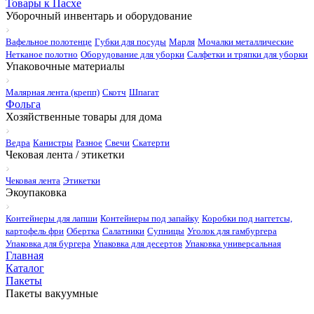
Товары к Пасхе
Уборочный инвентарь и оборудование
Вафельное полотенце
Губки для посуды
Марля
Мочалки металлические
Нетканое полотно
Оборудование для уборки
Салфетки и тряпки для уборки
Упаковочные материалы
Малярная лента (крепп)
Скотч
Шпагат
Фольга
Хозяйственные товары для дома
Ведра
Канистры
Разное
Свечи
Скатерти
Чековая лента / этикетки
Чековая лента
Этикетки
Экоупаковка
Контейнеры для лапши
Контейнеры под запайку
Коробки под наггетсы,
картофель фри
Обертка
Салатники
Супницы
Уголок для гамбургера
Упаковка для бургера
Упаковка для десертов
Упаковка универсальная
Главная
Каталог
Пакеты
Пакеты вакуумные