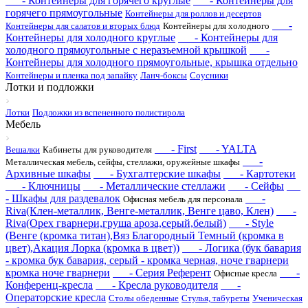
- Контейнеры для горячего круглые
- Контейнеры для
горячего прямоугольные
Контейнеры для роллов и десертов
-
Контейнеры для салатов и вторых блюд
Контейнеры для холодного
Контейнеры для холодного круглые
- Контейнеры для
холодного прямоугольные с неразъемной крышкой
-
Контейнеры для холодного прямоугольные, крышка отдельно
Контейнеры и пленка под запайку
Ланч-боксы
Соусники
Лотки и подложки
Лотки
Подложки из вспененного полистирола
Мебель
- First
- YALTA
Вешалки
Кабинеты для руководителя
-
Металлическая мебель, сейфы, стеллажи, оружейные шкафы
Архивные шкафы
- Бухгалтерские шкафы
- Картотеки
- Ключницы
- Металлические стеллажи
- Сейфы
- Шкафы для раздевалок
-
Офисная мебель для персонала
Riva(Клен-металлик, Венге-металлик, Венге цаво, Клен)
-
Riva(Орех гварнери,груша ароза,серый,белый)
- Style
(Венге (кромка титан),Вяз Благородный Темный (кромка в
цвет),Акация Лорка (кромка в цвет))
- Логика (бук бавария
- кромка бук бавария, серый - кромка черная, ноче гварнери
кромка ноче гварнери
- Серия Референт
-
Офисные кресла
Конференц-кресла
- Кресла руководителя
-
Операторские кресла
Столы обеденные
Стулья, табуреты
Ученическая