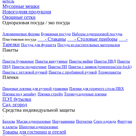
мебель
Мусорные мешки
Новогодняя продукция
Овощные сетки
Одноразовая посуда / эко посуда
Алюминиевые формы
Бумажная посуда
Наборы одноразовой посуды
- Стаканы
- Столовые приборы
-
Пластиковая посуда
Тарелки
Посуда для фуршета
Посуда из растительных материалов
Пакеты
Пакеты бумажные
Пакеты вакуумные
Пакеты майки
Пакеты ПВД
Пакеты
ПНД
Пакеты подарочные
Пакеты ПП
Пакеты с замком (грипперы/zip-lock)
Пакеты с петлевой ручкой
Пакеты с пробивной ручкой
Термопакеты
Пленки
Пищевые пленки для ручной упаковки
Пленки для горячего стола ПВХ
Пленки под запайку
Пленки стрейч
Термоусадочные пленки
ПЭТ бутылки
Сад, огород
Средства индивидуальной защиты
Бахилы
Маски одноразовые
Нарукавники
Перчатки
Спец одежда
Фартуки
и халаты
Шапочки одноразовые
Товары для гостиниц и отелей