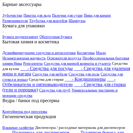
Барные аксессуары
Зубочистки
Пакеты для льда
Палочки для суши
Пики для канапе
Размешиватели
Трубочка для коктейля
Шампуры
Бумага для упаковки
Бумага подпергамент
Оберточная бумага
Бытовая химия и косметика
Дезинфицирующие средства и антисептики
Косметика
Мыло
Незамерзающая жидкость
Освежители воздуха
Профессиональная бытовая
химия Ника
Репелленты
Средства для ванной комнаты и туалета
Средства
- Средства для посуды
- Средства для удаления
для кухни
жира и нагара
Средства для мебели
Средства для пола
Средства для
- Кондиционеры
-
стекол и зеркал
Средства для стирки
Отбеливатели и пятновыводители
- Средства для стирки
(гели и порошки)
Средства для труб
Универсальные чистящие и
моющие средства
Ведра / банки под пресервы
Контейнеры под пресервы
Гигиеническая продукция
Влажные салфетки
Диспенсеры / расходные материалы для диспенсеров
- Полотенца для диспенсеров
- Туалетная бумага для