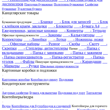
диспенсеров
Платочки бумажные
Полотенца бумажные
Салфетки
бумажные
Туалетная бумага
Канцелярские товары
- Бланки
- Блок для записей
- Блок
Бумажная продукция
с клейким краем, закладки
- Блокноты
- Бумага А4
-
Ежедневники, записные книжки
- Конверты
- Тетради
- Зажимы
- Калькуляторы
-
Офисные принадлежности
Корректоры
- Линейки
- Лотки
- Ножницы, ножи
- Офисные наборы
- Разное
- Скобы
- Скотч
-
Скрепки
- Степлеры, антистеплеры
- Папка с
Папки
вкладышами
- Папка с завязками
- Папка с зажимом
- Папка скоросшиватель
- Папка-регистратор
- Папка-
уголок
- Файлы
- Карандаши
Пишущие принадлежности
- Маркеры
- Ручки
Школьные принадлежности
Картонные коробки и подложки
Картонные коробки
Коробки под пиццу
Подложки
Кондитерские инструменты
Ажурные салфетки
Бумага для выпечки
Подложки под торт
Тарталетки
Контейнеры/ведра
Ведра
Контейнеры для бутербродов и сэндвичей
Контейнеры для горячего