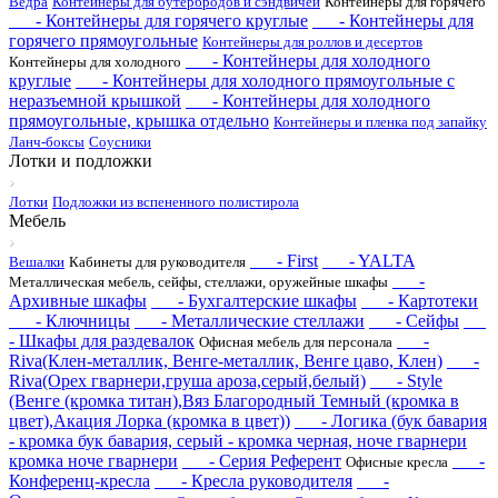
Ведра
Контейнеры для бутербродов и сэндвичей
Контейнеры для горячего
- Контейнеры для горячего круглые
- Контейнеры для
горячего прямоугольные
Контейнеры для роллов и десертов
- Контейнеры для холодного
Контейнеры для холодного
круглые
- Контейнеры для холодного прямоугольные с
неразъемной крышкой
- Контейнеры для холодного
прямоугольные, крышка отдельно
Контейнеры и пленка под запайку
Ланч-боксы
Соусники
Лотки и подложки
Лотки
Подложки из вспененного полистирола
Мебель
- First
- YALTA
Вешалки
Кабинеты для руководителя
-
Металлическая мебель, сейфы, стеллажи, оружейные шкафы
Архивные шкафы
- Бухгалтерские шкафы
- Картотеки
- Ключницы
- Металлические стеллажи
- Сейфы
- Шкафы для раздевалок
-
Офисная мебель для персонала
Riva(Клен-металлик, Венге-металлик, Венге цаво, Клен)
-
Riva(Орех гварнери,груша ароза,серый,белый)
- Style
(Венге (кромка титан),Вяз Благородный Темный (кромка в
цвет),Акация Лорка (кромка в цвет))
- Логика (бук бавария
- кромка бук бавария, серый - кромка черная, ноче гварнери
кромка ноче гварнери
- Серия Референт
-
Офисные кресла
Конференц-кресла
- Кресла руководителя
-