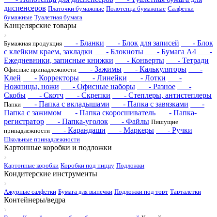
диспенсеров
Платочки бумажные
Полотенца бумажные
Салфетки
бумажные
Туалетная бумага
Канцелярские товары
- Бланки
- Блок для записей
- Блок
Бумажная продукция
с клейким краем, закладки
- Блокноты
- Бумага А4
-
Ежедневники, записные книжки
- Конверты
- Тетради
- Зажимы
- Калькуляторы
-
Офисные принадлежности
Клей
- Корректоры
- Линейки
- Лотки
-
Ножницы, ножи
- Офисные наборы
- Разное
-
Скобы
- Скотч
- Скрепки
- Степлеры, антистеплеры
- Папка с вкладышами
- Папка с завязками
-
Папки
Папка с зажимом
- Папка скоросшиватель
- Папка-
регистратор
- Папка-уголок
- Файлы
Пишущие
- Карандаши
- Маркеры
- Ручки
принадлежности
Школьные принадлежности
Картонные коробки и подложки
Картонные коробки
Коробки под пиццу
Подложки
Кондитерские инструменты
Ажурные салфетки
Бумага для выпечки
Подложки под торт
Тарталетки
Контейнеры/ведра