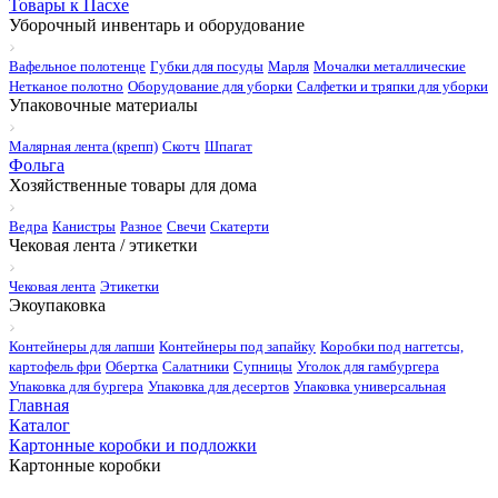
Товары к Пасхе
Уборочный инвентарь и оборудование
Вафельное полотенце
Губки для посуды
Марля
Мочалки металлические
Нетканое полотно
Оборудование для уборки
Салфетки и тряпки для уборки
Упаковочные материалы
Малярная лента (крепп)
Скотч
Шпагат
Фольга
Хозяйственные товары для дома
Ведра
Канистры
Разное
Свечи
Скатерти
Чековая лента / этикетки
Чековая лента
Этикетки
Экоупаковка
Контейнеры для лапши
Контейнеры под запайку
Коробки под наггетсы,
картофель фри
Обертка
Салатники
Супницы
Уголок для гамбургера
Упаковка для бургера
Упаковка для десертов
Упаковка универсальная
Главная
Каталог
Картонные коробки и подложки
Картонные коробки