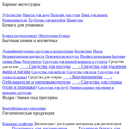
Барные аксессуары
Зубочистки
Пакеты для льда
Палочки для суши
Пики для канапе
Размешиватели
Трубочка для коктейля
Шампуры
Бумага для упаковки
Бумага подпергамент
Оберточная бумага
Бытовая химия и косметика
Дезинфицирующие средства и антисептики
Косметика
Мыло
Незамерзающая жидкость
Освежители воздуха
Профессиональная бытовая
химия Ника
Репелленты
Средства для ванной комнаты и туалета
Средства
- Средства для посуды
- Средства для удаления
для кухни
жира и нагара
Средства для мебели
Средства для пола
Средства для
- Кондиционеры
-
стекол и зеркал
Средства для стирки
Отбеливатели и пятновыводители
- Средства для стирки
(гели и порошки)
Средства для труб
Универсальные чистящие и
моющие средства
Ведра / банки под пресервы
Контейнеры под пресервы
Гигиеническая продукция
Влажные салфетки
Диспенсеры / расходные материалы для диспенсеров
- Полотенца для диспенсеров
- Туалетная бумага для