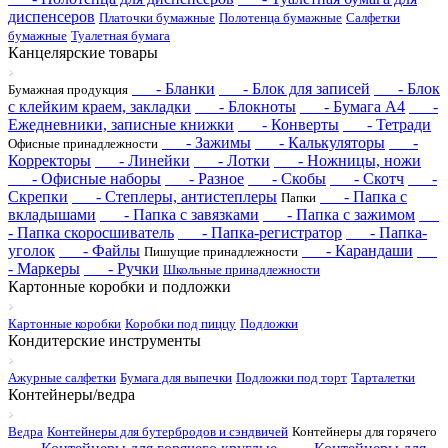
диспенсеров
Платочки бумажные
Полотенца бумажные
Салфетки
бумажные
Туалетная бумага
Канцелярские товары
- Бланки
- Блок для записей
- Блок
Бумажная продукция
с клейким краем, закладки
- Блокноты
- Бумага А4
-
Ежедневники, записные книжки
- Конверты
- Тетради
- Зажимы
- Калькуляторы
-
Офисные принадлежности
Корректоры
- Линейки
- Лотки
- Ножницы, ножи
- Офисные наборы
- Разное
- Скобы
- Скотч
-
Скрепки
- Степлеры, антистеплеры
- Папка с
Папки
вкладышами
- Папка с завязками
- Папка с зажимом
- Папка скоросшиватель
- Папка-регистратор
- Папка-
уголок
- Файлы
- Карандаши
Пишущие принадлежности
- Маркеры
- Ручки
Школьные принадлежности
Картонные коробки и подложки
Картонные коробки
Коробки под пиццу
Подложки
Кондитерские инструменты
Ажурные салфетки
Бумага для выпечки
Подложки под торт
Тарталетки
Контейнеры/ведра
Ведра
Контейнеры для бутербродов и сэндвичей
Контейнеры для горячего