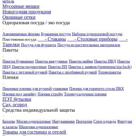
мебель
Мусорные мешки
Новогодняя продукция
Овощные сетки
Одноразовая посуда / эко посуда
Алюминиевые формы
Бумажная посуда
Наборы одноразовой посуды
- Стаканы
- Столовые приборы
-
Пластиковая посуда
Тарелки
Посуда для фуршета
Посуда из растительных материалов
Пакеты
Пакеты бумажные
Пакеты вакуумные
Пакеты майки
Пакеты ПВД
Пакеты
ПНД
Пакеты подарочные
Пакеты ПП
Пакеты с замком (грипперы/zip-lock)
Пакеты с петлевой ручкой
Пакеты с пробивной ручкой
Термопакеты
Пленки
Пищевые пленки для ручной упаковки
Пленки для горячего стола ПВХ
Пленки под запайку
Пленки стрейч
Термоусадочные пленки
ПЭТ бутылки
Сад, огород
Средства индивидуальной защиты
Бахилы
Маски одноразовые
Нарукавники
Перчатки
Спец одежда
Фартуки
и халаты
Шапочки одноразовые
Товары для гостиниц и отелей