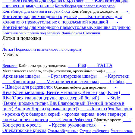
- Контейнеры для горячего круглые
- Контейнеры для
горячего прямоугольные
Контейнеры для роллов и десертов
-
Контейнеры для салатов и вторых блюд
Контейнеры для холодного
Контейнеры для холодного круглые
- Контейнеры для
холодного прямоугольные с неразъемной крышкой
-
Контейнеры для холодного прямоугольные, крышка отдельно
Контейнеры и пленка под запайку
Ланч-боксы
Соусники
Лотки и подложки
Лотки
Подложки из вспененного полистирола
Мебель
- First
- YALTA
Вешалки
Кабинеты для руководителя
-
Металлическая мебель, сейфы, стеллажи, оружейные шкафы
Архивные шкафы
- Бухгалтерские шкафы
- Картотеки
- Ключницы
- Металлические стеллажи
- Сейфы
- Шкафы для раздевалок
-
Офисная мебель для персонала
Riva(Клен-металлик, Венге-металлик, Венге цаво, Клен)
-
Riva(Орех гварнери,груша ароза,серый,белый)
- Style
(Венге (кромка титан),Вяз Благородный Темный (кромка в
цвет),Акация Лорка (кромка в цвет))
- Логика (бук бавария
- кромка бук бавария, серый - кромка черная, ноче гварнери
кромка ноче гварнери
- Серия Референт
-
Офисные кресла
Конференц-кресла
- Кресла руководителя
-
Операторские кресла
Столы обеденные
Стулья, табуреты
Ученическая