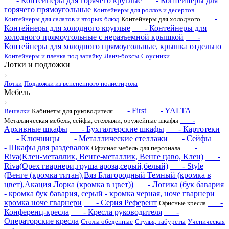
- Контейнеры для горячего круглые
- Контейнеры для
горячего прямоугольные
Контейнеры для роллов и десертов
-
Контейнеры для салатов и вторых блюд
Контейнеры для холодного
Контейнеры для холодного круглые
- Контейнеры для
холодного прямоугольные с неразъемной крышкой
-
Контейнеры для холодного прямоугольные, крышка отдельно
Контейнеры и пленка под запайку
Ланч-боксы
Соусники
Лотки и подложки
Лотки
Подложки из вспененного полистирола
Мебель
- First
- YALTA
Вешалки
Кабинеты для руководителя
-
Металлическая мебель, сейфы, стеллажи, оружейные шкафы
Архивные шкафы
- Бухгалтерские шкафы
- Картотеки
- Ключницы
- Металлические стеллажи
- Сейфы
- Шкафы для раздевалок
-
Офисная мебель для персонала
Riva(Клен-металлик, Венге-металлик, Венге цаво, Клен)
-
Riva(Орех гварнери,груша ароза,серый,белый)
- Style
(Венге (кромка титан),Вяз Благородный Темный (кромка в
цвет),Акация Лорка (кромка в цвет))
- Логика (бук бавария
- кромка бук бавария, серый - кромка черная, ноче гварнери
кромка ноче гварнери
- Серия Референт
-
Офисные кресла
Конференц-кресла
- Кресла руководителя
-
Операторские кресла
Столы обеденные
Стулья, табуреты
Ученическая