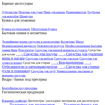
Барные аксессуары
Зубочистки
Палочки для суши
Пики для канапе
Размешиватели
Трубочка
для коктейля
Шампуры
Бумага для упаковки
Бумага подпергамент
Оберточная бумага
Бытовая химия и косметика
Дезинфицирующие средства и антисептики
Косметика
Мыло
Незамерзающая жидкость
Освежители воздуха
Профессиональная бытовая
химия Ника
Репелленты
Средства для ванной комнаты и туалета
Средства
- Средства для посуды
- Средства для удаления
для кухни
жира и нагара
Средства для мебели
Средства для пола
Средства для
- Кондиционеры
-
стекол и зеркал
Средства для стирки
Отбеливатели и пятновыводители
- Средства для стирки
(гели и порошки)
Средства для труб
Универсальные чистящие и
моющие средства
Ведра / банки под пресервы
Контейнеры под пресервы
Гигиеническая продукция
Влажные салфетки
Диспенсеры / расходные материалы для диспенсеров
- Полотенца для диспенсеров
- Туалетная бумага для