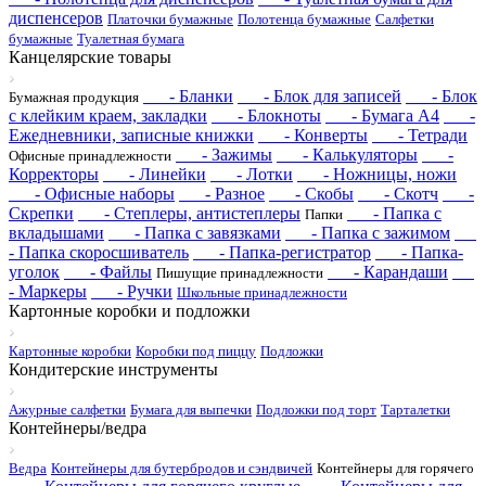
диспенсеров
Платочки бумажные
Полотенца бумажные
Салфетки
бумажные
Туалетная бумага
Канцелярские товары
- Бланки
- Блок для записей
- Блок
Бумажная продукция
с клейким краем, закладки
- Блокноты
- Бумага А4
-
Ежедневники, записные книжки
- Конверты
- Тетради
- Зажимы
- Калькуляторы
-
Офисные принадлежности
Корректоры
- Линейки
- Лотки
- Ножницы, ножи
- Офисные наборы
- Разное
- Скобы
- Скотч
-
Скрепки
- Степлеры, антистеплеры
- Папка с
Папки
вкладышами
- Папка с завязками
- Папка с зажимом
- Папка скоросшиватель
- Папка-регистратор
- Папка-
уголок
- Файлы
- Карандаши
Пишущие принадлежности
- Маркеры
- Ручки
Школьные принадлежности
Картонные коробки и подложки
Картонные коробки
Коробки под пиццу
Подложки
Кондитерские инструменты
Ажурные салфетки
Бумага для выпечки
Подложки под торт
Тарталетки
Контейнеры/ведра
Ведра
Контейнеры для бутербродов и сэндвичей
Контейнеры для горячего