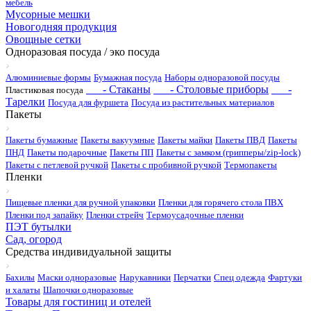
мебель
Мусорные мешки
Новогодняя продукция
Овощные сетки
Одноразовая посуда / эко посуда
Алюминиевые формы
Бумажная посуда
Наборы одноразовой посуды
- Стаканы
- Столовые приборы
-
Пластиковая посуда
Тарелки
Посуда для фуршета
Посуда из растительных материалов
Пакеты
Пакеты бумажные
Пакеты вакуумные
Пакеты майки
Пакеты ПВД
Пакеты
ПНД
Пакеты подарочные
Пакеты ПП
Пакеты с замком (грипперы/zip-lock)
Пакеты с петлевой ручкой
Пакеты с пробивной ручкой
Термопакеты
Пленки
Пищевые пленки для ручной упаковки
Пленки для горячего стола ПВХ
Пленки под запайку
Пленки стрейч
Термоусадочные пленки
ПЭТ бутылки
Сад, огород
Средства индивидуальной защиты
Бахилы
Маски одноразовые
Нарукавники
Перчатки
Спец одежда
Фартуки
и халаты
Шапочки одноразовые
Товары для гостиниц и отелей