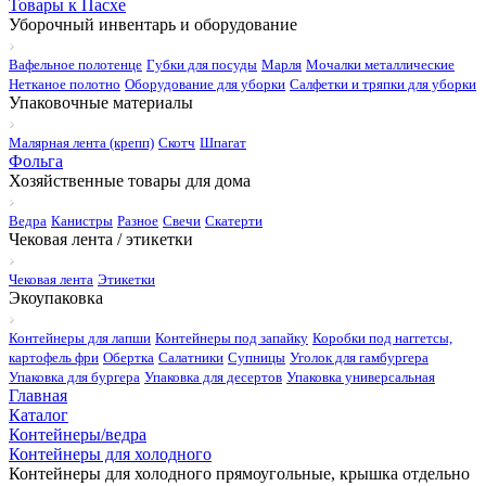
Товары к Пасхе
Уборочный инвентарь и оборудование
Вафельное полотенце
Губки для посуды
Марля
Мочалки металлические
Нетканое полотно
Оборудование для уборки
Салфетки и тряпки для уборки
Упаковочные материалы
Малярная лента (крепп)
Скотч
Шпагат
Фольга
Хозяйственные товары для дома
Ведра
Канистры
Разное
Свечи
Скатерти
Чековая лента / этикетки
Чековая лента
Этикетки
Экоупаковка
Контейнеры для лапши
Контейнеры под запайку
Коробки под наггетсы,
картофель фри
Обертка
Салатники
Супницы
Уголок для гамбургера
Упаковка для бургера
Упаковка для десертов
Упаковка универсальная
Главная
Каталог
Контейнеры/ведра
Контейнеры для холодного
Контейнеры для холодного прямоугольные, крышка отдельно