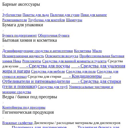
Барные аксессуары
Зубочистки
Пакеты для льда
Палочки для суши
Пики для канапе
Размешиватели
Трубочка для коктейля
Шампуры
Бумага для упаковки
Бумага подпергамент
Оберточная бумага
Бытовая химия и косметика
Дезинфицирующие средства и антисептики
Косметика
Мыло
Незамерзающая жидкость
Освежители воздуха
Профессиональная бытовая
химия Ника
Репелленты
Средства для ванной комнаты и туалета
Средства
- Средства для посуды
- Средства для удаления
для кухни
жира и нагара
Средства для мебели
Средства для пола
Средства для
- Кондиционеры
-
стекол и зеркал
Средства для стирки
Отбеливатели и пятновыводители
- Средства для стирки
(гели и порошки)
Средства для труб
Универсальные чистящие и
моющие средства
Ведра / банки под пресервы
Контейнеры под пресервы
Гигиеническая продукция
Влажные салфетки
Диспенсеры / расходные материалы для диспенсеров
- Полотенца для диспенсеров
- Туалетная бумага для