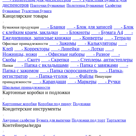
диспенсеров
Платочки бумажные
Полотенца бумажные
Салфетки
бумажные
Туалетная бумага
Канцелярские товары
- Бланки
- Блок для записей
- Блок
Бумажная продукция
с клейким краем, закладки
- Блокноты
- Бумага А4
-
Ежедневники, записные книжки
- Конверты
- Тетради
- Зажимы
- Калькуляторы
-
Офисные принадлежности
Клей
- Корректоры
- Линейки
- Лотки
-
Ножницы, ножи
- Офисные наборы
- Разное
-
Скобы
- Скотч
- Скрепки
- Степлеры, антистеплеры
- Папка с вкладышами
- Папка с завязками
-
Папки
Папка с зажимом
- Папка скоросшиватель
- Папка-
регистратор
- Папка-уголок
- Файлы
Пишущие
- Карандаши
- Маркеры
- Ручки
принадлежности
Школьные принадлежности
Картонные коробки и подложки
Картонные коробки
Коробки под пиццу
Подложки
Кондитерские инструменты
Ажурные салфетки
Бумага для выпечки
Подложки под торт
Тарталетки
Контейнеры/ведра