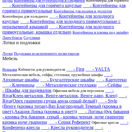
Ведра
Контейнеры для бутербродов и сэндвичей
Контейнеры для горячего
- Контейнеры для горячего круглые
- Контейнеры для
горячего прямоугольные
Контейнеры для роллов и десертов
- Контейнеры для холодного
Контейнеры для холодного
круглые
- Контейнеры для холодного прямоугольные с
неразъемной крышкой
- Контейнеры для холодного
прямоугольные, крышка отдельно
Контейнеры и пленка под запайку
Ланч-боксы
Соусники
Лотки и подложки
Лотки
Подложки из вспененного полистирола
Мебель
- First
- YALTA
Вешалки
Кабинеты для руководителя
-
Металлическая мебель, сейфы, стеллажи, оружейные шкафы
Архивные шкафы
- Бухгалтерские шкафы
- Картотеки
- Ключницы
- Металлические стеллажи
- Сейфы
- Шкафы для раздевалок
-
Офисная мебель для персонала
Riva(Клен-металлик, Венге-металлик, Венге цаво, Клен)
-
Riva(Орех гварнери,груша ароза,серый,белый)
- Style
(Венге (кромка титан),Вяз Благородный Темный (кромка в
цвет),Акация Лорка (кромка в цвет))
- Логика (бук бавария
- кромка бук бавария, серый - кромка черная, ноче гварнери
кромка ноче гварнери
- Серия Референт
-
Офисные кресла
Конференц-кресла
- Кресла руководителя
-