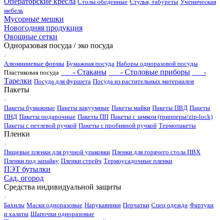
Операторские кресла
Столы обеденные
Стулья, табуреты
Ученическая
мебель
Мусорные мешки
Новогодняя продукция
Овощные сетки
Одноразовая посуда / эко посуда
Алюминиевые формы
Бумажная посуда
Наборы одноразовой посуды
- Стаканы
- Столовые приборы
-
Пластиковая посуда
Тарелки
Посуда для фуршета
Посуда из растительных материалов
Пакеты
Пакеты бумажные
Пакеты вакуумные
Пакеты майки
Пакеты ПВД
Пакеты
ПНД
Пакеты подарочные
Пакеты ПП
Пакеты с замком (грипперы/zip-lock)
Пакеты с петлевой ручкой
Пакеты с пробивной ручкой
Термопакеты
Пленки
Пищевые пленки для ручной упаковки
Пленки для горячего стола ПВХ
Пленки под запайку
Пленки стрейч
Термоусадочные пленки
ПЭТ бутылки
Сад, огород
Средства индивидуальной защиты
Бахилы
Маски одноразовые
Нарукавники
Перчатки
Спец одежда
Фартуки
и халаты
Шапочки одноразовые