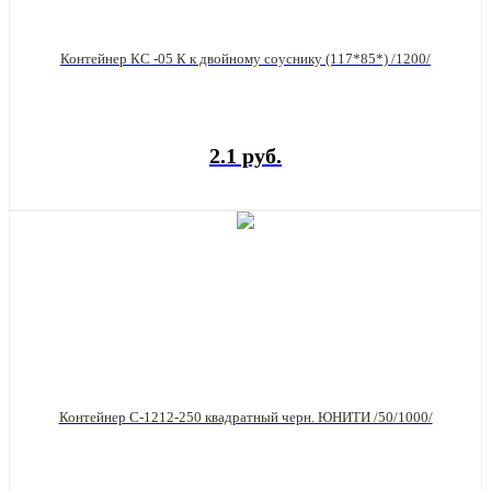
Контейнер КС -05 К к двойному соуснику (117*85*) /1200/
2.1 руб.
Контейнер С-1212-250 квадратный черн. ЮНИТИ /50/1000/