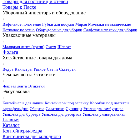
Товары для гостиниц и отелей
Товары к Пасхе
Уборочный инвентарь и оборудование
Вафельное полотенце
Губки для посуды
Марля
Мочалки металлические
Нетканое полотно
Оборудование для уборки
Салфетки и тряпки для уборки
Упаковочные материалы
Малярная лента (крепп)
Скотч
Шпагат
Фольга
Хозяйственные товары для дома
Ведра
Канистры
Разное
Свечи
Скатерти
Чековая лента / этикетки
Чековая лента
Этикетки
Экоупаковка
Контейнеры для лапши
Контейнеры под запайку
Коробки под наггетсы,
картофель фри
Обертка
Салатники
Супницы
Уголок для гамбургера
Упаковка для бургера
Упаковка для десертов
Упаковка универсальная
Главная
Каталог
Контейнеры/ведра
Контейнеры для холодного