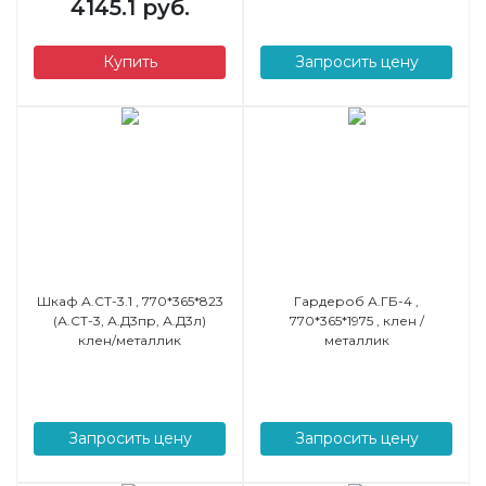
4145.1 руб.
Купить
Запросить цену
Шкаф А.СТ-3.1 , 770*365*823
Гардероб А.ГБ-4 ,
(А.СТ-3, А.Д3пр, А.Д3л)
770*365*1975 , клен /
клен/металлик
металлик
Запросить цену
Запросить цену