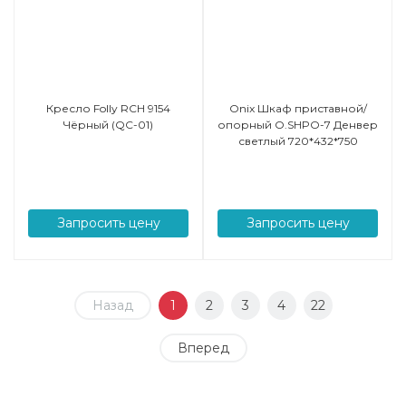
Кресло Folly RCH 9154
Onix Шкаф приставной/
Чёрный (QC-01)
опорный O.SHPO-7 Денвер
светлый 720*432*750
Запросить цену
Запросить цену
Назад
1
2
3
4
22
Вперед