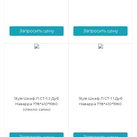
Запросить цену
Запросить цену
Style Шкаф Л.СТ-1.2 Дуб
Style Шкаф Л.СТ-1.1 Дуб
Наварра 778*410*1980
Наварра 778*410*1980
(стекло сатин)
Запросить цену
Запросить цену