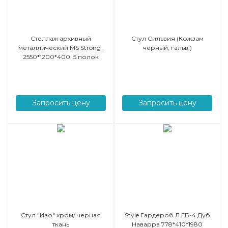
Стеллаж архивный
Стул Сильвия (Кожзам
металлический MS Strong ,
черный, гальв.)
2550*1200*400, 5 полок
Запросить цену
Запросить цену
Стул "Изо" хром/ черная
Style Гардероб Л.ГБ-4 Дуб
ткань
Наварра 778*410*1980