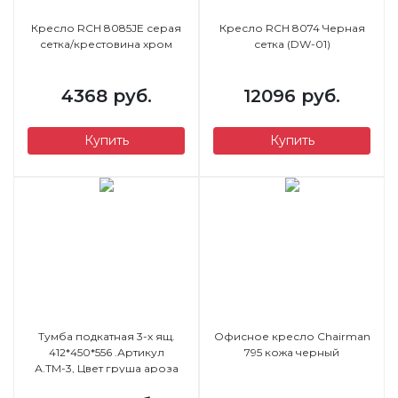
Кресло RCH 8085JE серая
Кресло RCH 8074 Черная
сетка/крестовина хром
сетка (DW-01)
4368 руб.
12096 руб.
Купить
Купить
Тумба подкатная 3-х ящ.
Офисное кресло Chairman
412*450*556 .Артикул
795 кожа черный
А.ТМ-3, Цвет груша ароза