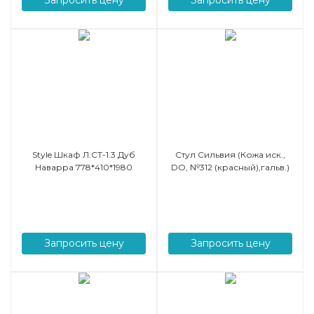
Style Шкаф Л.СТ-1.3 Дуб
Стул Сильвия (Кожа иск.,
Наварра 778*410*1980
DO, №312 (красный),гальв.)
Запросить цену
Запросить цену