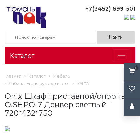
+7(3452) 699-501
Каталог
0
Главная
Каталог
Мебель
Кабинеты для руководителя
YALTA
Onix Шкаф приставной/опорный
O.SHPO-7 Денвер светлый
720*432*750