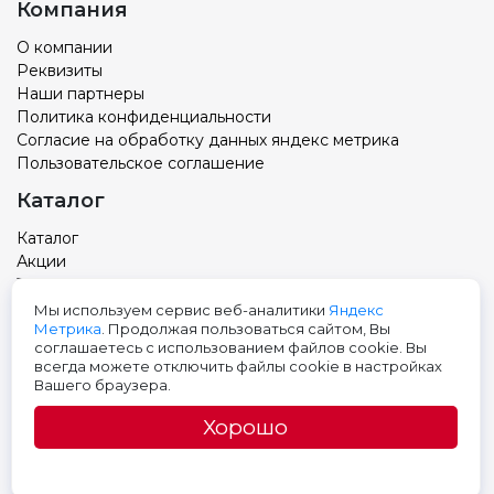
Компания
О компании
Реквизиты
Наши партнеры
Политика конфиденциальности
Согласие на обработку данных яндекс метрика
Пользовательское соглашение
Каталог
Каталог
Акции
Товар с вашим логотипом
Новости
Мы используем сервис веб-аналитики
Яндекс
Метрика
. Продолжая пользоваться сайтом, Вы
Контакты
соглашаетесь с использованием файлов cookie. Вы
всегда можете отключить файлы cookie в настройках
Адрес: Тюмень, ул. Авторемонтная 9, 3 этаж
Вашего браузера.
Телефон:
+7 (3452) 699-501
Хорошо
E-mail: pak@pak72.ru
Сайт разработан в студии Эксперт