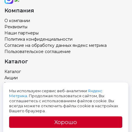
Компания
О компании
Реквизиты
Наши партнеры
Политика конфиденциальности
Согласие на обработку данных яндекс метрика
Пользовательское соглашение
Каталог
Каталог
Акции
Товар с вашим логотипом
Новости
Мы используем сервис веб-аналитики
Яндекс
Метрика
. Продолжая пользоваться сайтом, Вы
Контакты
соглашаетесь с использованием файлов cookie. Вы
всегда можете отключить файлы cookie в настройках
Адрес: Тюмень, ул. Авторемонтная 9, 3 этаж
Вашего браузера.
Телефон:
+7 (3452) 699-501
Хорошо
E-mail: pak@pak72.ru