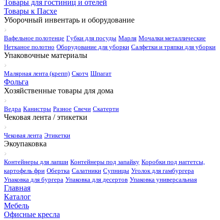
Товары для гостиниц и отелей
Товары к Пасхе
Уборочный инвентарь и оборудование
Вафельное полотенце
Губки для посуды
Марля
Мочалки металлические
Нетканое полотно
Оборудование для уборки
Салфетки и тряпки для уборки
Упаковочные материалы
Малярная лента (крепп)
Скотч
Шпагат
Фольга
Хозяйственные товары для дома
Ведра
Канистры
Разное
Свечи
Скатерти
Чековая лента / этикетки
Чековая лента
Этикетки
Экоупаковка
Контейнеры для лапши
Контейнеры под запайку
Коробки под наггетсы,
картофель фри
Обертка
Салатники
Супницы
Уголок для гамбургера
Упаковка для бургера
Упаковка для десертов
Упаковка универсальная
Главная
Каталог
Мебель
Офисные кресла