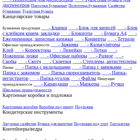
диспенсеров
Платочки бумажные
Полотенца бумажные
Салфетки
бумажные
Туалетная бумага
Канцелярские товары
- Бланки
- Блок для записей
- Блок
Бумажная продукция
с клейким краем, закладки
- Блокноты
- Бумага А4
-
Ежедневники, записные книжки
- Конверты
- Тетради
- Зажимы
- Калькуляторы
-
Офисные принадлежности
Клей
- Корректоры
- Линейки
- Лотки
-
Ножницы, ножи
- Офисные наборы
- Разное
-
Скобы
- Скотч
- Скрепки
- Степлеры, антистеплеры
- Папка с вкладышами
- Папка с завязками
-
Папки
Папка с зажимом
- Папка скоросшиватель
- Папка-
регистратор
- Папка-уголок
- Файлы
Пишущие
- Карандаши
- Маркеры
- Ручки
принадлежности
Школьные принадлежности
Картонные коробки и подложки
Картонные коробки
Коробки под пиццу
Подложки
Кондитерские инструменты
Ажурные салфетки
Бумага для выпечки
Подложки под торт
Тарталетки
Контейнеры/ведра