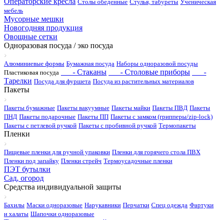
Операторские кресла
Столы обеденные
Стулья, табуреты
Ученическая
мебель
Мусорные мешки
Новогодняя продукция
Овощные сетки
Одноразовая посуда / эко посуда
Алюминиевые формы
Бумажная посуда
Наборы одноразовой посуды
- Стаканы
- Столовые приборы
-
Пластиковая посуда
Тарелки
Посуда для фуршета
Посуда из растительных материалов
Пакеты
Пакеты бумажные
Пакеты вакуумные
Пакеты майки
Пакеты ПВД
Пакеты
ПНД
Пакеты подарочные
Пакеты ПП
Пакеты с замком (грипперы/zip-lock)
Пакеты с петлевой ручкой
Пакеты с пробивной ручкой
Термопакеты
Пленки
Пищевые пленки для ручной упаковки
Пленки для горячего стола ПВХ
Пленки под запайку
Пленки стрейч
Термоусадочные пленки
ПЭТ бутылки
Сад, огород
Средства индивидуальной защиты
Бахилы
Маски одноразовые
Нарукавники
Перчатки
Спец одежда
Фартуки
и халаты
Шапочки одноразовые