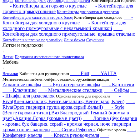
Ведра
Контейнеры для бутербродов и сэндвичей
Контейнеры для горячего
- Контейнеры для горячего круглые
- Контейнеры для
горячего прямоугольные
Контейнеры для роллов и десертов
-
Контейнеры для салатов и вторых блюд
Контейнеры для холодного
Контейнеры для холодного круглые
- Контейнеры для
холодного прямоугольные с неразъемной крышкой
-
Контейнеры для холодного прямоугольные, крышка отдельно
Контейнеры и пленка под запайку
Ланч-боксы
Соусники
Лотки и подложки
Лотки
Подложки из вспененного полистирола
Мебель
- First
- YALTA
Вешалки
Кабинеты для руководителя
-
Металлическая мебель, сейфы, стеллажи, оружейные шкафы
Архивные шкафы
- Бухгалтерские шкафы
- Картотеки
- Ключницы
- Металлические стеллажи
- Сейфы
- Шкафы для раздевалок
-
Офисная мебель для персонала
Riva(Клен-металлик, Венге-металлик, Венге цаво, Клен)
-
Riva(Орех гварнери,груша ароза,серый,белый)
- Style
(Венге (кромка титан),Вяз Благородный Темный (кромка в
цвет),Акация Лорка (кромка в цвет))
- Логика (бук бавария
- кромка бук бавария, серый - кромка черная, ноче гварнери
кромка ноче гварнери
- Серия Референт
-
Офисные кресла
Конференц-кресла
- Кресла руководителя
-