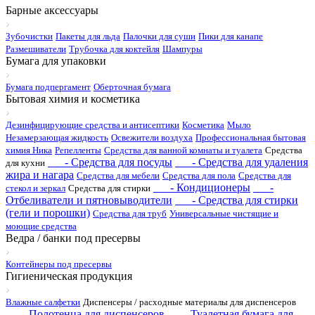
Барные аксессуары
Зубочистки
Пакеты для льда
Палочки для суши
Пики для канапе
Размешиватели
Трубочка для коктейля
Шампуры
Бумага для упаковки
Бумага подпергамент
Оберточная бумага
Бытовая химия и косметика
Дезинфицирующие средства и антисептики
Косметика
Мыло
Незамерзающая жидкость
Освежители воздуха
Профессиональная бытовая
химия Ника
Репелленты
Средства для ванной комнаты и туалета
Средства
- Средства для посуды
- Средства для удаления
для кухни
жира и нагара
Средства для мебели
Средства для пола
Средства для
- Кондиционеры
-
стекол и зеркал
Средства для стирки
Отбеливатели и пятновыводители
- Средства для стирки
(гели и порошки)
Средства для труб
Универсальные чистящие и
моющие средства
Ведра / банки под пресервы
Контейнеры под пресервы
Гигиеническая продукция
Влажные салфетки
Диспенсеры / расходные материалы для диспенсеров
- Полотенца для диспенсеров
- Туалетная бумага для