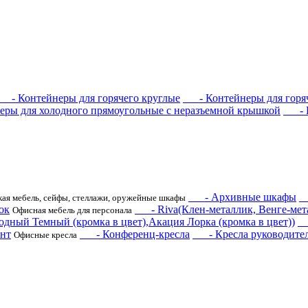
- Контейнеры для горячего круглые
- Контейнеры для горяч
ы для холодного прямоугольные с неразъемной крышкой
- Ко
- Архивные шкафы
-
ая мебель, сейфы, стеллажи, оружейные шкафы
ок
- Riva(Клен-металлик, Венге-мета
Офисная мебель для персонала
одный Темный (кромка в цвет),Акация Лорка (кромка в цвет))
- 
нт
- Конференц-кресла
- Кресла руководите
Офисные кресла