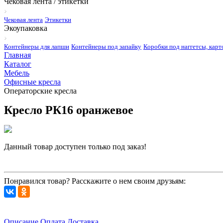
Чековая лента / этикетки
Чековая лента
Этикетки
Экоупаковка
Контейнеры для лапши
Контейнеры под запайку
Коробки под наггетсы, карт
Главная
Каталог
Мебель
Офисные кресла
Операторские кресла
Кресло РК16 оранжевое
Данный товар доступен только под заказ!
Запросить цену
Понравился товар? Расскажите о нем своим друзьям:
Описание
Оплата
Доставка