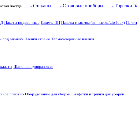
- Стаканы
- Столовые приборы
- Тарелки
ковая посуда
П
НД
Пакеты подарочные
Пакеты ПП
Пакеты с замком (грипперы/zip-lock)
Пакет
и под запайку
Пленки стрейч
Термоусадочные пленки
 халаты
Шапочки одноразовые
каное полотно
Оборудование для уборки
Салфетки и тряпки для уборки