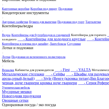
Картонные коробки
Коробки под пиццу
Подложки
Кондитерские инструменты
Ажурные салфетки
Бумага для выпечки
Подложки под торт
Тарталетки
Контейнеры/ведра
Ведра
Контейнеры для бутербродов и сэндвичей
Контейнеры для горячего
- Контейнеры для холодного круглые
- Контейнер
холодного
Контейнеры и пленка под запайку
Ланч-боксы
Соусники
Лотки и подложки
Лотки
Подложки из вспененного полистирола
Мебель
- First
- YALTA
Вешалки
Кабинеты для руководителя
Металлическ
Металлические стеллажи
- Сейфы
- Шкафы для раздевал
ароза,серый,белый)
- Style (Венге (кромка титан),Вяз Благор
черная, ноче гварнери кромка ноче гварнери
- Серия Рефере
Ученическая мебель
Мусорные мешки
Новогодняя продукция
Овощные сетки
Одноразовая посуда / эко посуда