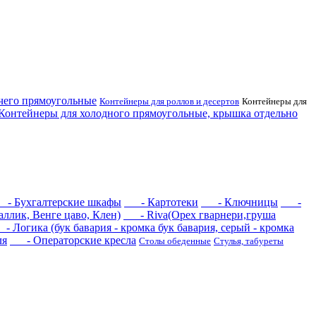
его прямоугольные
Контейнеры для роллов и десертов
Контейнеры для
нтейнеры для холодного прямоугольные, крышка отдельно
 Бухгалтерские шкафы
- Картотеки
- Ключницы
-
ллик, Венге цаво, Клен)
- Riva(Орех гварнери,груша
Логика (бук бавария - кромка бук бавария, серый - кромка
ля
- Операторские кресла
Столы обеденные
Стулья, табуреты