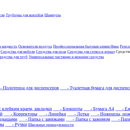
ели
Трубочка для коктейля
Шампуры
 жидкость
Освежители воздуха
Профессиональная бытовая химия Ника
Репел
Средства для мебели
Средства для пола
Средства для стекол и зеркал
Средств
редства для труб
Универсальные чистящие и моющие средства
Полотенца для диспенсеров
- Туалетная бумага для диспенс
клейким краем, закладки
- Блокноты
- Бумага А4
- Еже
й
- Корректоры
- Линейки
- Лотки
- Ножницы, но
адышами
- Папка с завязками
- Папка с зажимом
- Папка
ры
- Ручки
Школьные принадлежности