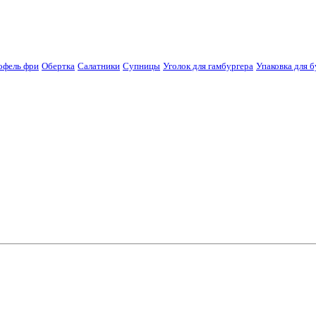
офель фри
Обертка
Салатники
Супницы
Уголок для гамбургера
Упаковка для б