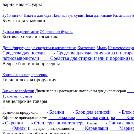
Барные аксессуары
Зубочистки
Пакеты для льда
Палочки для суши
Пики для канапе
Размешиват
Бумага для упаковки
Бумага подпергамент
Оберточная бумага
Бытовая химия и косметика
Дезинфицирующие средства и антисептики
Косметика
Мыло
Незамерзающая
Средства для посуды
- Средства для удаления жира и нагара
пятновыводители
- Средства для стирки (гели и порошки)
С
Ведра / банки под пресервы
Контейнеры под пресервы
Гигиеническая продукция
- 
Влажные салфетки
Диспенсеры / расходные материалы для диспенсеров
Туалетная бумага
Канцелярские товары
- Бланки
- Блок для записей
- Блок с 
Бумажная продукция
- Зажимы
- Калькуляторы
- Кле
Офисные принадлежности
- Скрепки
- Степлеры, антистеплеры
- Папка с вкл
Папки
- Файлы
- Карандаши
- Марке
Пишущие принадлежности
Картонные коробки и подложки