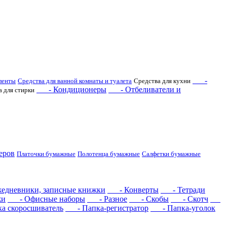
-
ленты
Средства для ванной комнаты и туалета
Средства для кухни
- Кондиционеры
- Отбеливатели и
а для стирки
еров
Платочки бумажные
Полотенца бумажные
Салфетки бумажные
дневники, записные книжки
- Конверты
- Тетради
жи
- Офисные наборы
- Разное
- Скобы
- Скотч
 скоросшиватель
- Папка-регистратор
- Папка-уголок