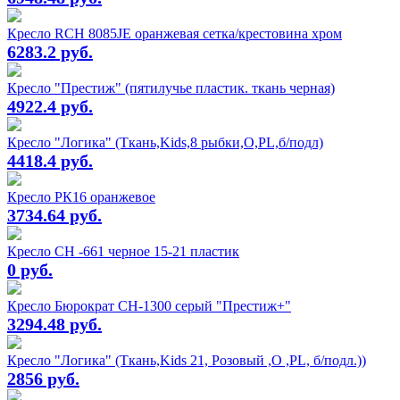
Кресло RCH 8085JE оранжевая сетка/крестовина хром
6283.2 руб.
Кресло "Престиж" (пятилучье пластик. ткань черная)
4922.4 руб.
Кресло "Логика" (Ткань,Kids,8 рыбки,О,PL,б/подл)
4418.4 руб.
Кресло РК16 оранжевое
3734.64 руб.
Кресло СН -661 черное 15-21 пластик
0 руб.
Кресло Бюрократ СН-1300 серый "Престиж+"
3294.48 руб.
Кресло "Логика" (Ткань,Kids 21, Розовый ,O ,PL, б/подл.))
2856 руб.