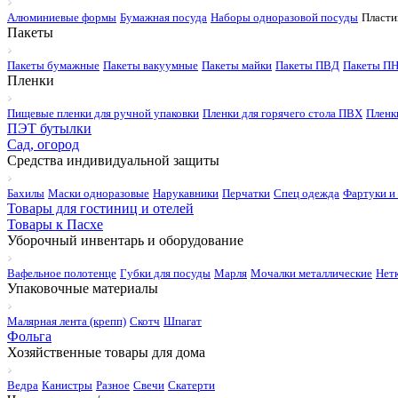
Алюминиевые формы
Бумажная посуда
Наборы одноразовой посуды
Пласти
Пакеты
Пакеты бумажные
Пакеты вакуумные
Пакеты майки
Пакеты ПВД
Пакеты П
Пленки
Пищевые пленки для ручной упаковки
Пленки для горячего стола ПВХ
Пленк
ПЭТ бутылки
Сад, огород
Средства индивидуальной защиты
Бахилы
Маски одноразовые
Нарукавники
Перчатки
Спец одежда
Фартуки и
Товары для гостиниц и отелей
Товары к Пасхе
Уборочный инвентарь и оборудование
Вафельное полотенце
Губки для посуды
Марля
Мочалки металлические
Нет
Упаковочные материалы
Малярная лента (крепп)
Скотч
Шпагат
Фольга
Хозяйственные товары для дома
Ведра
Канистры
Разное
Свечи
Скатерти