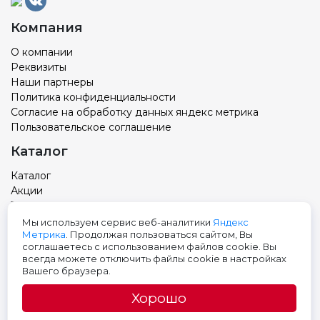
Компания
О компании
Реквизиты
Наши партнеры
Политика конфиденциальности
Согласие на обработку данных яндекс метрика
Пользовательское соглашение
Каталог
Каталог
Акции
Товар с вашим логотипом
Новости
Мы используем сервис веб-аналитики
Яндекс
Метрика
. Продолжая пользоваться сайтом, Вы
Контакты
соглашаетесь с использованием файлов cookie. Вы
всегда можете отключить файлы cookie в настройках
Адрес: Тюмень, ул. Авторемонтная 9, 3 этаж
Вашего браузера.
Телефон:
+7 (3452) 699-501
Хорошо
E-mail: pak@pak72.ru