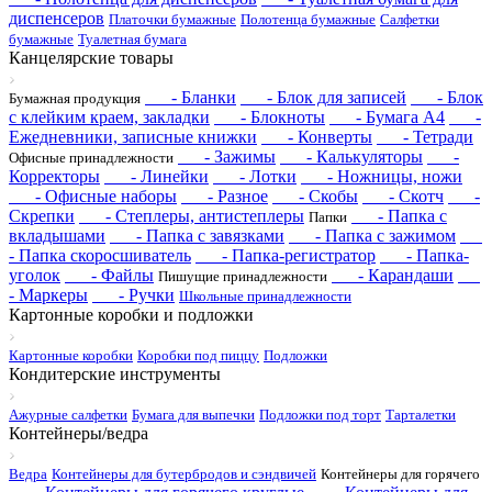
диспенсеров
Платочки бумажные
Полотенца бумажные
Салфетки
бумажные
Туалетная бумага
Канцелярские товары
- Бланки
- Блок для записей
- Блок
Бумажная продукция
с клейким краем, закладки
- Блокноты
- Бумага А4
-
Ежедневники, записные книжки
- Конверты
- Тетради
- Зажимы
- Калькуляторы
-
Офисные принадлежности
Корректоры
- Линейки
- Лотки
- Ножницы, ножи
- Офисные наборы
- Разное
- Скобы
- Скотч
-
Скрепки
- Степлеры, антистеплеры
- Папка с
Папки
вкладышами
- Папка с завязками
- Папка с зажимом
- Папка скоросшиватель
- Папка-регистратор
- Папка-
уголок
- Файлы
- Карандаши
Пишущие принадлежности
- Маркеры
- Ручки
Школьные принадлежности
Картонные коробки и подложки
Картонные коробки
Коробки под пиццу
Подложки
Кондитерские инструменты
Ажурные салфетки
Бумага для выпечки
Подложки под торт
Тарталетки
Контейнеры/ведра
Ведра
Контейнеры для бутербродов и сэндвичей
Контейнеры для горячего