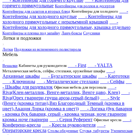
- Контейнеры для горячего круглые
- Контейнеры для
горячего прямоугольные
Контейнеры для роллов и десертов
-
Контейнеры для салатов и вторых блюд
Контейнеры для холодного
Контейнеры для холодного круглые
- Контейнеры для
холодного прямоугольные с неразъемной крышкой
-
Контейнеры для холодного прямоугольные, крышка отдельно
Контейнеры и пленка под запайку
Ланч-боксы
Соусники
Лотки и подложки
Лотки
Подложки из вспененного полистирола
Мебель
- First
- YALTA
Вешалки
Кабинеты для руководителя
-
Металлическая мебель, сейфы, стеллажи, оружейные шкафы
Архивные шкафы
- Бухгалтерские шкафы
- Картотеки
- Ключницы
- Металлические стеллажи
- Сейфы
- Шкафы для раздевалок
-
Офисная мебель для персонала
Riva(Клен-металлик, Венге-металлик, Венге цаво, Клен)
-
Riva(Орех гварнери,груша ароза,серый,белый)
- Style
(Венге (кромка титан),Вяз Благородный Темный (кромка в
цвет),Акация Лорка (кромка в цвет))
- Логика (бук бавария
- кромка бук бавария, серый - кромка черная, ноче гварнери
кромка ноче гварнери
- Серия Референт
-
Офисные кресла
Конференц-кресла
- Кресла руководителя
-
Операторские кресла
Столы обеденные
Стулья, табуреты
Ученическая