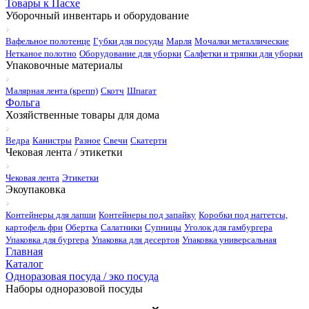
Товары к Пасхе
Уборочный инвентарь и оборудование
Вафельное полотенце
Губки для посуды
Марля
Мочалки металлические
Нетканое полотно
Оборудование для уборки
Салфетки и тряпки для уборки
Упаковочные материалы
Малярная лента (крепп)
Скотч
Шпагат
Фольга
Хозяйственные товары для дома
Ведра
Канистры
Разное
Свечи
Скатерти
Чековая лента / этикетки
Чековая лента
Этикетки
Экоупаковка
Контейнеры для лапши
Контейнеры под запайку
Коробки под наггетсы,
картофель фри
Обертка
Салатники
Супницы
Уголок для гамбургера
Упаковка для бургера
Упаковка для десертов
Упаковка универсальная
Главная
Каталог
Одноразовая посуда / эко посуда
Наборы одноразовой посуды