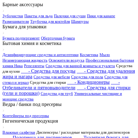
Барные аксессуары
Зубочистки
Пакеты для льда
Палочки для суши
Пики для канапе
Размешиватели
Трубочка для коктейля
Шампуры
Бумага для упаковки
Бумага подпергамент
Оберточная бумага
Бытовая химия и косметика
Дезинфицирующие средства и антисептики
Косметика
Мыло
Незамерзающая жидкость
Освежители воздуха
Профессиональная бытовая
химия Ника
Репелленты
Средства для ванной комнаты и туалета
Средства
- Средства для посуды
- Средства для удаления
для кухни
жира и нагара
Средства для мебели
Средства для пола
Средства для
- Кондиционеры
-
стекол и зеркал
Средства для стирки
Отбеливатели и пятновыводители
- Средства для стирки
(гели и порошки)
Средства для труб
Универсальные чистящие и
моющие средства
Ведра / банки под пресервы
Контейнеры под пресервы
Гигиеническая продукция
Влажные салфетки
Диспенсеры / расходные материалы для диспенсеров
- Полотенца для диспенсеров
- Туалетная бумага для