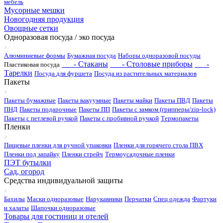
мебель
Мусорные мешки
Новогодняя продукция
Овощные сетки
Одноразовая посуда / эко посуда
Алюминиевые формы
Бумажная посуда
Наборы одноразовой посуды
- Стаканы
- Столовые приборы
-
Пластиковая посуда
Тарелки
Посуда для фуршета
Посуда из растительных материалов
Пакеты
Пакеты бумажные
Пакеты вакуумные
Пакеты майки
Пакеты ПВД
Пакеты
ПНД
Пакеты подарочные
Пакеты ПП
Пакеты с замком (грипперы/zip-lock)
Пакеты с петлевой ручкой
Пакеты с пробивной ручкой
Термопакеты
Пленки
Пищевые пленки для ручной упаковки
Пленки для горячего стола ПВХ
Пленки под запайку
Пленки стрейч
Термоусадочные пленки
ПЭТ бутылки
Сад, огород
Средства индивидуальной защиты
Бахилы
Маски одноразовые
Нарукавники
Перчатки
Спец одежда
Фартуки
и халаты
Шапочки одноразовые
Товары для гостиниц и отелей