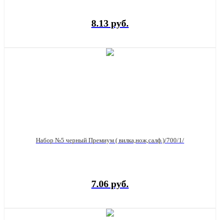
8.13 руб.
Набор №5 черный Премиум ( вилка,нож,салф.)/700/1/
7.06 руб.