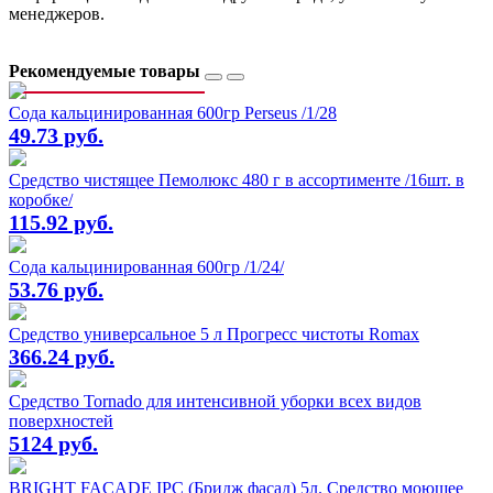
менеджеров.
Рекомендуемые товары
Сода кальцинированная 600гр Perseus /1/28
49.73 руб.
Средство чистящее Пемолюкс 480 г в ассортименте /16шт. в
коробке/
115.92 руб.
Сода кальцинированная 600гр /1/24/
53.76 руб.
Средство универсальное 5 л Прогресс чистоты Romax
366.24 руб.
Средство Tornado для интенсивной уборки всех видов
поверхностей
5124 руб.
BRIGHT FACADE IPC (Бридж фасад) 5л. Средство моющее