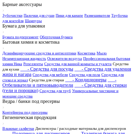
Барные аксессуары
Зубочистки
Палочки для суши
Пики для канапе
Размешиватели
Трубочка
для коктейля
Шампуры
Бумага для упаковки
Бумага подпергамент
Оберточная бумага
Бытовая химия и косметика
Дезинфицирующие средства и антисептики
Косметика
Мыло
Незамерзающая жидкость
Освежители воздуха
Профессиональная бытовая
химия Ника
Репелленты
Средства для ванной комнаты и туалета
Средства
- Средства для посуды
- Средства для удаления
для кухни
жира и нагара
Средства для мебели
Средства для пола
Средства для
- Кондиционеры
-
стекол и зеркал
Средства для стирки
Отбеливатели и пятновыводители
- Средства для стирки
(гели и порошки)
Средства для труб
Универсальные чистящие и
моющие средства
Ведра / банки под пресервы
Контейнеры под пресервы
Гигиеническая продукция
Влажные салфетки
Диспенсеры / расходные материалы для диспенсеров
- Полотенца для диспенсеров
- Туалетная бумага для