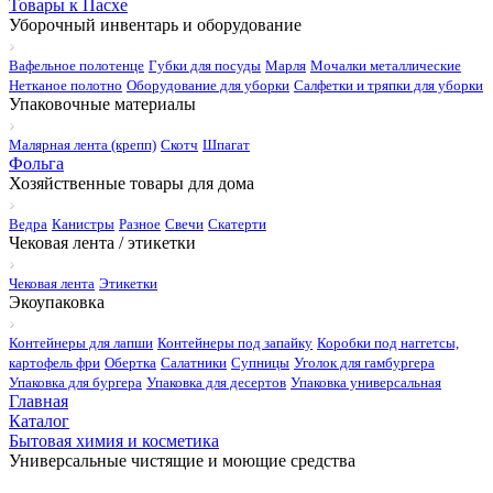
Товары к Пасхе
Уборочный инвентарь и оборудование
Вафельное полотенце
Губки для посуды
Марля
Мочалки металлические
Нетканое полотно
Оборудование для уборки
Салфетки и тряпки для уборки
Упаковочные материалы
Малярная лента (крепп)
Скотч
Шпагат
Фольга
Хозяйственные товары для дома
Ведра
Канистры
Разное
Свечи
Скатерти
Чековая лента / этикетки
Чековая лента
Этикетки
Экоупаковка
Контейнеры для лапши
Контейнеры под запайку
Коробки под наггетсы,
картофель фри
Обертка
Салатники
Супницы
Уголок для гамбургера
Упаковка для бургера
Упаковка для десертов
Упаковка универсальная
Главная
Каталог
Бытовая химия и косметика
Универсальные чистящие и моющие средства