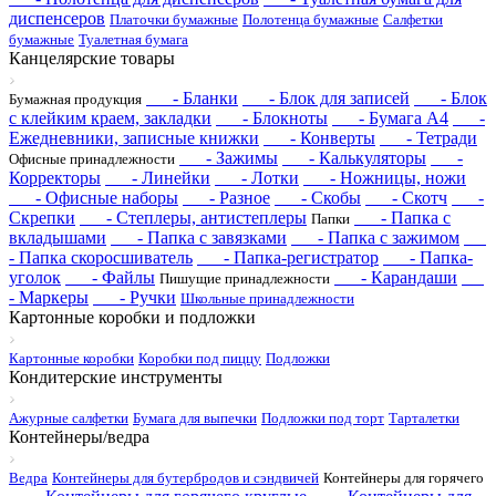
диспенсеров
Платочки бумажные
Полотенца бумажные
Салфетки
бумажные
Туалетная бумага
Канцелярские товары
- Бланки
- Блок для записей
- Блок
Бумажная продукция
с клейким краем, закладки
- Блокноты
- Бумага А4
-
Ежедневники, записные книжки
- Конверты
- Тетради
- Зажимы
- Калькуляторы
-
Офисные принадлежности
Корректоры
- Линейки
- Лотки
- Ножницы, ножи
- Офисные наборы
- Разное
- Скобы
- Скотч
-
Скрепки
- Степлеры, антистеплеры
- Папка с
Папки
вкладышами
- Папка с завязками
- Папка с зажимом
- Папка скоросшиватель
- Папка-регистратор
- Папка-
уголок
- Файлы
- Карандаши
Пишущие принадлежности
- Маркеры
- Ручки
Школьные принадлежности
Картонные коробки и подложки
Картонные коробки
Коробки под пиццу
Подложки
Кондитерские инструменты
Ажурные салфетки
Бумага для выпечки
Подложки под торт
Тарталетки
Контейнеры/ведра
Ведра
Контейнеры для бутербродов и сэндвичей
Контейнеры для горячего