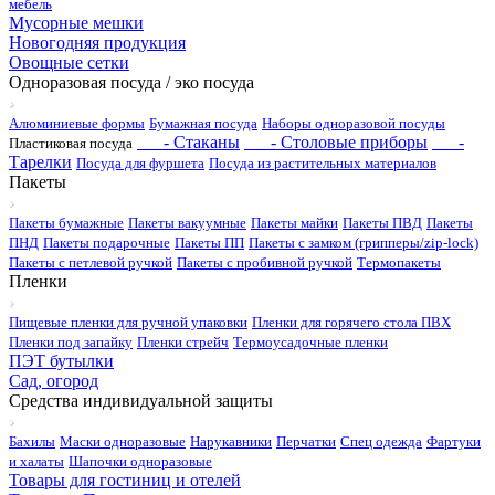
мебель
Мусорные мешки
Новогодняя продукция
Овощные сетки
Одноразовая посуда / эко посуда
Алюминиевые формы
Бумажная посуда
Наборы одноразовой посуды
- Стаканы
- Столовые приборы
-
Пластиковая посуда
Тарелки
Посуда для фуршета
Посуда из растительных материалов
Пакеты
Пакеты бумажные
Пакеты вакуумные
Пакеты майки
Пакеты ПВД
Пакеты
ПНД
Пакеты подарочные
Пакеты ПП
Пакеты с замком (грипперы/zip-lock)
Пакеты с петлевой ручкой
Пакеты с пробивной ручкой
Термопакеты
Пленки
Пищевые пленки для ручной упаковки
Пленки для горячего стола ПВХ
Пленки под запайку
Пленки стрейч
Термоусадочные пленки
ПЭТ бутылки
Сад, огород
Средства индивидуальной защиты
Бахилы
Маски одноразовые
Нарукавники
Перчатки
Спец одежда
Фартуки
и халаты
Шапочки одноразовые
Товары для гостиниц и отелей