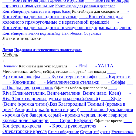
- Контейнеры для горячего круглые
- Контейнеры для
горячего прямоугольные
Контейнеры для роллов и десертов
-
Контейнеры для салатов и вторых блюд
Контейнеры для холодного
Контейнеры для холодного круглые
- Контейнеры для
холодного прямоугольные с неразъемной крышкой
-
Контейнеры для холодного прямоугольные, крышка отдельно
Контейнеры и пленка под запайку
Ланч-боксы
Соусники
Лотки и подложки
Лотки
Подложки из вспененного полистирола
Мебель
- First
- YALTA
Вешалки
Кабинеты для руководителя
-
Металлическая мебель, сейфы, стеллажи, оружейные шкафы
Архивные шкафы
- Бухгалтерские шкафы
- Картотеки
- Ключницы
- Металлические стеллажи
- Сейфы
- Шкафы для раздевалок
-
Офисная мебель для персонала
Riva(Клен-металлик, Венге-металлик, Венге цаво, Клен)
-
Riva(Орех гварнери,груша ароза,серый,белый)
- Style
(Венге (кромка титан),Вяз Благородный Темный (кромка в
цвет),Акация Лорка (кромка в цвет))
- Логика (бук бавария
- кромка бук бавария, серый - кромка черная, ноче гварнери
кромка ноче гварнери
- Серия Референт
-
Офисные кресла
Конференц-кресла
- Кресла руководителя
-
Операторские кресла
Столы обеденные
Стулья, табуреты
Ученическая