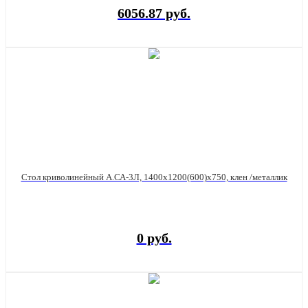
6056.87 руб.
Стол криволинейный А.СА-3Л, 1400х1200(600)х750, клен /металлик
0 руб.