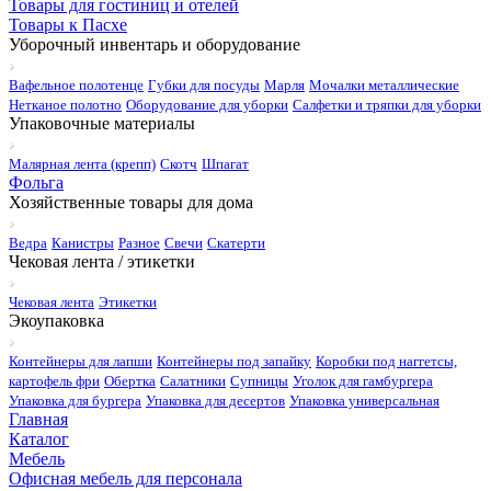
Товары для гостиниц и отелей
Товары к Пасхе
Уборочный инвентарь и оборудование
Вафельное полотенце
Губки для посуды
Марля
Мочалки металлические
Нетканое полотно
Оборудование для уборки
Салфетки и тряпки для уборки
Упаковочные материалы
Малярная лента (крепп)
Скотч
Шпагат
Фольга
Хозяйственные товары для дома
Ведра
Канистры
Разное
Свечи
Скатерти
Чековая лента / этикетки
Чековая лента
Этикетки
Экоупаковка
Контейнеры для лапши
Контейнеры под запайку
Коробки под наггетсы,
картофель фри
Обертка
Салатники
Супницы
Уголок для гамбургера
Упаковка для бургера
Упаковка для десертов
Упаковка универсальная
Главная
Каталог
Мебель
Офисная мебель для персонала