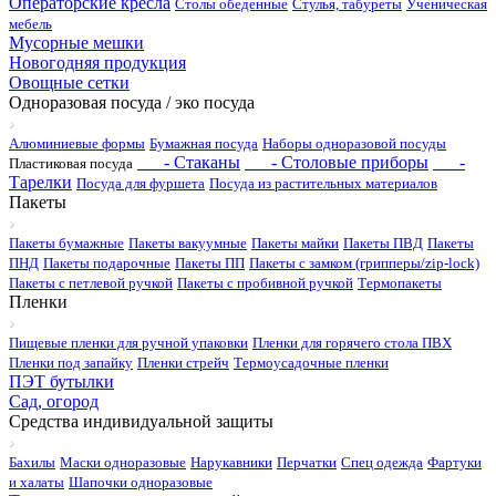
Операторские кресла
Столы обеденные
Стулья, табуреты
Ученическая
мебель
Мусорные мешки
Новогодняя продукция
Овощные сетки
Одноразовая посуда / эко посуда
Алюминиевые формы
Бумажная посуда
Наборы одноразовой посуды
- Стаканы
- Столовые приборы
-
Пластиковая посуда
Тарелки
Посуда для фуршета
Посуда из растительных материалов
Пакеты
Пакеты бумажные
Пакеты вакуумные
Пакеты майки
Пакеты ПВД
Пакеты
ПНД
Пакеты подарочные
Пакеты ПП
Пакеты с замком (грипперы/zip-lock)
Пакеты с петлевой ручкой
Пакеты с пробивной ручкой
Термопакеты
Пленки
Пищевые пленки для ручной упаковки
Пленки для горячего стола ПВХ
Пленки под запайку
Пленки стрейч
Термоусадочные пленки
ПЭТ бутылки
Сад, огород
Средства индивидуальной защиты
Бахилы
Маски одноразовые
Нарукавники
Перчатки
Спец одежда
Фартуки
и халаты
Шапочки одноразовые