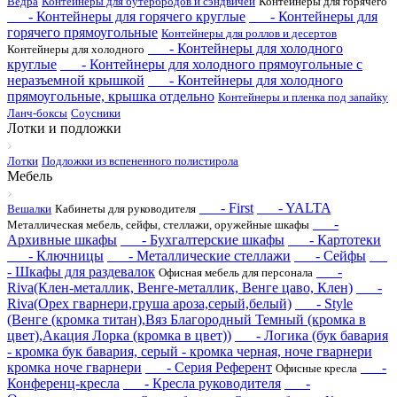
Ведра
Контейнеры для бутербродов и сэндвичей
Контейнеры для горячего
- Контейнеры для горячего круглые
- Контейнеры для
горячего прямоугольные
Контейнеры для роллов и десертов
- Контейнеры для холодного
Контейнеры для холодного
круглые
- Контейнеры для холодного прямоугольные с
неразъемной крышкой
- Контейнеры для холодного
прямоугольные, крышка отдельно
Контейнеры и пленка под запайку
Ланч-боксы
Соусники
Лотки и подложки
Лотки
Подложки из вспененного полистирола
Мебель
- First
- YALTA
Вешалки
Кабинеты для руководителя
-
Металлическая мебель, сейфы, стеллажи, оружейные шкафы
Архивные шкафы
- Бухгалтерские шкафы
- Картотеки
- Ключницы
- Металлические стеллажи
- Сейфы
- Шкафы для раздевалок
-
Офисная мебель для персонала
Riva(Клен-металлик, Венге-металлик, Венге цаво, Клен)
-
Riva(Орех гварнери,груша ароза,серый,белый)
- Style
(Венге (кромка титан),Вяз Благородный Темный (кромка в
цвет),Акация Лорка (кромка в цвет))
- Логика (бук бавария
- кромка бук бавария, серый - кромка черная, ноче гварнери
кромка ноче гварнери
- Серия Референт
-
Офисные кресла
Конференц-кресла
- Кресла руководителя
-