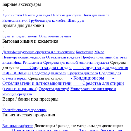
Барные аксессуары
Зубочистки
Пакеты для льда
Палочки для суши
Пики для канапе
Размешиватели
Трубочка для коктейля
Шампуры
Бумага для упаковки
Бумага подпергамент
Оберточная бумага
Бытовая химия и косметика
Дезинфицирующие средства и антисептики
Косметика
Мыло
Незамерзающая жидкость
Освежители воздуха
Профессиональная бытовая
химия Ника
Репелленты
Средства для ванной комнаты и туалета
Средства
- Средства для посуды
- Средства для удаления
для кухни
жира и нагара
Средства для мебели
Средства для пола
Средства для
- Кондиционеры
-
стекол и зеркал
Средства для стирки
Отбеливатели и пятновыводители
- Средства для стирки
(гели и порошки)
Средства для труб
Универсальные чистящие и
моющие средства
Ведра / банки под пресервы
Контейнеры под пресервы
Гигиеническая продукция
Влажные салфетки
Диспенсеры / расходные материалы для диспенсеров
- Полотенца для диспенсеров
- Туалетная бумага для