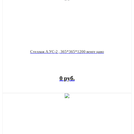
Стеллаж А.УС-2 , 365*365*1200 венге цаво
0 руб.