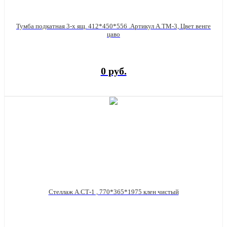
Тумба подкатная 3-х ящ. 412*450*556 .Артикул А.ТМ-3, Цвет венге
цаво
0 руб.
Стеллаж А.СТ-1 , 770*365*1975 клен чистый