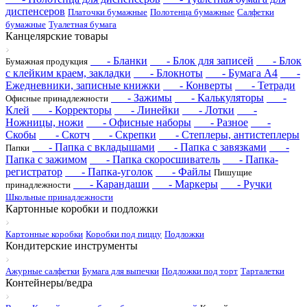
диспенсеров
Платочки бумажные
Полотенца бумажные
Салфетки
бумажные
Туалетная бумага
Канцелярские товары
- Бланки
- Блок для записей
- Блок
Бумажная продукция
с клейким краем, закладки
- Блокноты
- Бумага А4
-
Ежедневники, записные книжки
- Конверты
- Тетради
- Зажимы
- Калькуляторы
-
Офисные принадлежности
Клей
- Корректоры
- Линейки
- Лотки
-
Ножницы, ножи
- Офисные наборы
- Разное
-
Скобы
- Скотч
- Скрепки
- Степлеры, антистеплеры
- Папка с вкладышами
- Папка с завязками
-
Папки
Папка с зажимом
- Папка скоросшиватель
- Папка-
регистратор
- Папка-уголок
- Файлы
Пишущие
- Карандаши
- Маркеры
- Ручки
принадлежности
Школьные принадлежности
Картонные коробки и подложки
Картонные коробки
Коробки под пиццу
Подложки
Кондитерские инструменты
Ажурные салфетки
Бумага для выпечки
Подложки под торт
Тарталетки
Контейнеры/ведра