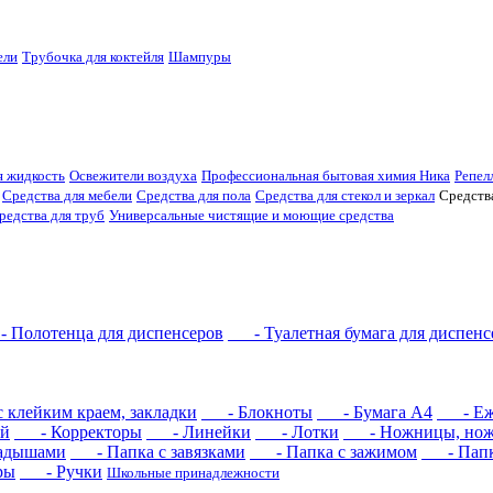
ели
Трубочка для коктейля
Шампуры
 жидкость
Освежители воздуха
Профессиональная бытовая химия Ника
Репел
Средства для мебели
Средства для пола
Средства для стекол и зеркал
Средств
редства для труб
Универсальные чистящие и моющие средства
Полотенца для диспенсеров
- Туалетная бумага для диспенс
клейким краем, закладки
- Блокноты
- Бумага А4
- Еже
й
- Корректоры
- Линейки
- Лотки
- Ножницы, но
адышами
- Папка с завязками
- Папка с зажимом
- Папка
ры
- Ручки
Школьные принадлежности