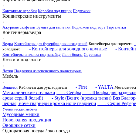
Картонные коробки
Коробки под пиццу
Подложки
Кондитерские инструменты
Ажурные салфетки
Бумага для выпечки
Подложки под торт
Тарталетки
Контейнеры/ведра
Ведра
Контейнеры для бутербродов и сэндвичей
Контейнеры для горячего
- Контейнеры для холодного круглые
- Контейнер
холодного
Контейнеры и пленка под запайку
Ланч-боксы
Соусники
Лотки и подложки
Лотки
Подложки из вспененного полистирола
Мебель
- First
- YALTA
Вешалки
Кабинеты для руководителя
Металлическ
Металлические стеллажи
- Сейфы
- Шкафы для раздевал
ароза,серый,белый)
- Style (Венге (кромка титан),Вяз Благор
черная, ноче гварнери кромка ноче гварнери
- Серия Рефере
Ученическая мебель
Мусорные мешки
Новогодняя продукция
Овощные сетки
Одноразовая посуда / эко посуда