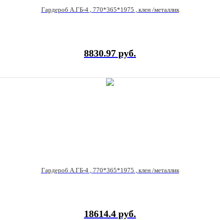
Гардероб А.ГБ-4 , 770*365*1975 , клен /металлик
8830.97 руб.
Гардероб А.ГБ-4 , 770*365*1975 , клен /металлик
18614.4 руб.