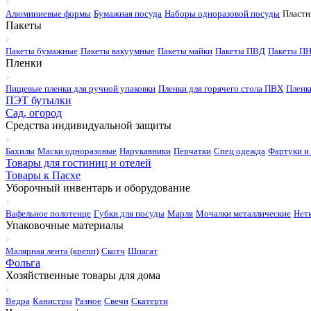
Алюминиевые формы
Бумажная посуда
Наборы одноразовой посуды
Пласти
Пакеты
Пакеты бумажные
Пакеты вакуумные
Пакеты майки
Пакеты ПВД
Пакеты П
Пленки
Пищевые пленки для ручной упаковки
Пленки для горячего стола ПВХ
Пленк
ПЭТ бутылки
Сад, огород
Средства индивидуальной защиты
Бахилы
Маски одноразовые
Нарукавники
Перчатки
Спец одежда
Фартуки и
Товары для гостиниц и отелей
Товары к Пасхе
Уборочный инвентарь и оборудование
Вафельное полотенце
Губки для посуды
Марля
Мочалки металлические
Нет
Упаковочные материалы
Малярная лента (крепп)
Скотч
Шпагат
Фольга
Хозяйственные товары для дома
Ведра
Канистры
Разное
Свечи
Скатерти