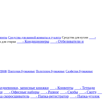
-
ленты
Средства для ванной комнаты и туалета
Средства для кухни
- Кондиционеры
- Отбеливатели и
а для стирки
еров
Платочки бумажные
Полотенца бумажные
Салфетки бумажные
дневники, записные книжки
- Конверты
- Тетради
жи
- Офисные наборы
- Разное
- Скобы
- Скотч
 скоросшиватель
- Папка-регистратор
- Папка-уголок