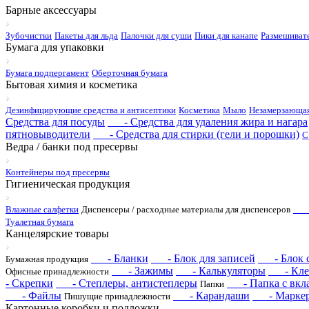
Барные аксессуары
Зубочистки
Пакеты для льда
Палочки для суши
Пики для канапе
Размешиват
Бумага для упаковки
Бумага подпергамент
Оберточная бумага
Бытовая химия и косметика
Дезинфицирующие средства и антисептики
Косметика
Мыло
Незамерзающая
Средства для посуды
- Средства для удаления жира и нагара
пятновыводители
- Средства для стирки (гели и порошки)
С
Ведра / банки под пресервы
Контейнеры под пресервы
Гигиеническая продукция
- 
Влажные салфетки
Диспенсеры / расходные материалы для диспенсеров
Туалетная бумага
Канцелярские товары
- Бланки
- Блок для записей
- Блок с 
Бумажная продукция
- Зажимы
- Калькуляторы
- Кле
Офисные принадлежности
- Скрепки
- Степлеры, антистеплеры
- Папка с вкл
Папки
- Файлы
- Карандаши
- Марке
Пишущие принадлежности
Картонные коробки и подложки