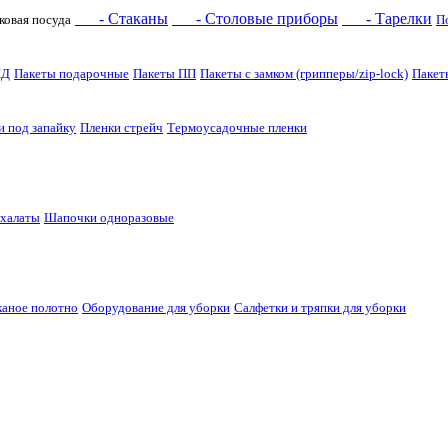
- Стаканы
- Столовые приборы
- Тарелки
ковая посуда
П
НД
Пакеты подарочные
Пакеты ПП
Пакеты с замком (грипперы/zip-lock)
Пакет
и под запайку
Пленки стрейч
Термоусадочные пленки
 халаты
Шапочки одноразовые
каное полотно
Оборудование для уборки
Салфетки и тряпки для уборки