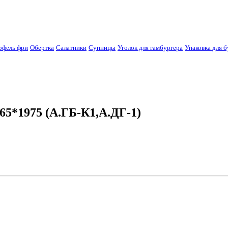
офель фри
Обертка
Салатники
Супницы
Уголок для гамбургера
Упаковка для б
65*1975 (А.ГБ-К1,А.ДГ-1)