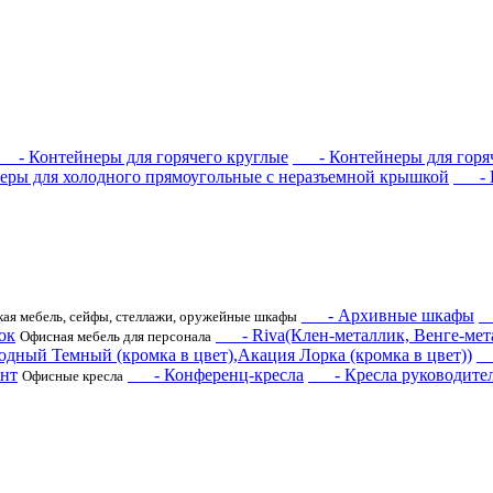
- Контейнеры для горячего круглые
- Контейнеры для горяч
ы для холодного прямоугольные с неразъемной крышкой
- Ко
- Архивные шкафы
-
ая мебель, сейфы, стеллажи, оружейные шкафы
ок
- Riva(Клен-металлик, Венге-мета
Офисная мебель для персонала
одный Темный (кромка в цвет),Акация Лорка (кромка в цвет))
- 
нт
- Конференц-кресла
- Кресла руководите
Офисные кресла