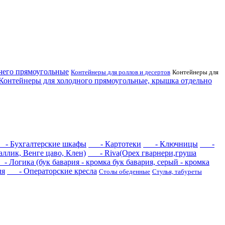
его прямоугольные
Контейнеры для роллов и десертов
Контейнеры для
нтейнеры для холодного прямоугольные, крышка отдельно
 Бухгалтерские шкафы
- Картотеки
- Ключницы
-
ллик, Венге цаво, Клен)
- Riva(Орех гварнери,груша
Логика (бук бавария - кромка бук бавария, серый - кромка
ля
- Операторские кресла
Столы обеденные
Стулья, табуреты