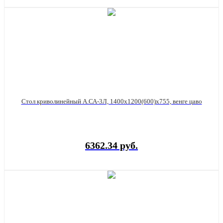
Стол криволинейный А.СА-3Л, 1400х1200(600)х755, венге цаво
6362.34 руб.