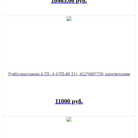
10465.06 руб.
Тумба приставная А.ТП - 4,1(ТП-4К,Т1) , 412*600*750, клен/металлик
11000 руб.