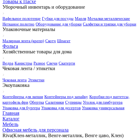
Товары к Пасхе
Уборочный инвентарь и оборудование
Вафельное полотенце
Губки для посуды
Марля
Мочалки металлические
Нетканое полотно
Оборудование для уборки
Салфетки и тряпки для уборки
Упаковочные материалы
Малярная лента (крепп)
Скотч
Шпагат
Фольга
Хозяйственные товары для дома
Ведра
Канистры
Разное
Свечи
Скатерти
Чековая лента / этикетки
Чековая лента
Этикетки
Экоупаковка
Контейнеры для лапши
Контейнеры под запайку
Коробки под наггетсы,
картофель фри
Обертка
Салатники
Супницы
Уголок для гамбургера
Упаковка для бургера
Упаковка для десертов
Упаковка универсальная
Главная
Каталог
Мебель
Офисная мебель для персонала
Riva(Клен-металлик, Венге-металлик, Венге цаво, Клен)