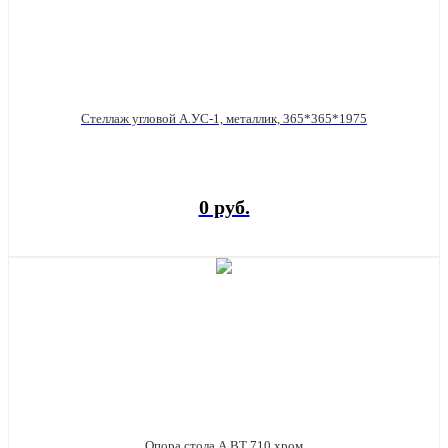
Стеллаж угловой А.УС-1, металлик, 365*365*1975
0 руб.
Опора стола А.ВТ 710 хром