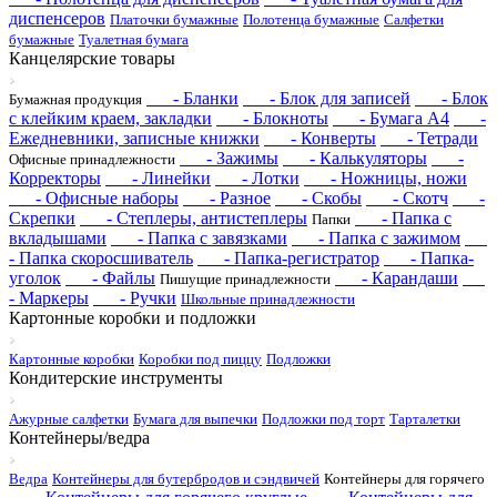
диспенсеров
Платочки бумажные
Полотенца бумажные
Салфетки
бумажные
Туалетная бумага
Канцелярские товары
- Бланки
- Блок для записей
- Блок
Бумажная продукция
с клейким краем, закладки
- Блокноты
- Бумага А4
-
Ежедневники, записные книжки
- Конверты
- Тетради
- Зажимы
- Калькуляторы
-
Офисные принадлежности
Корректоры
- Линейки
- Лотки
- Ножницы, ножи
- Офисные наборы
- Разное
- Скобы
- Скотч
-
Скрепки
- Степлеры, антистеплеры
- Папка с
Папки
вкладышами
- Папка с завязками
- Папка с зажимом
- Папка скоросшиватель
- Папка-регистратор
- Папка-
уголок
- Файлы
- Карандаши
Пишущие принадлежности
- Маркеры
- Ручки
Школьные принадлежности
Картонные коробки и подложки
Картонные коробки
Коробки под пиццу
Подложки
Кондитерские инструменты
Ажурные салфетки
Бумага для выпечки
Подложки под торт
Тарталетки
Контейнеры/ведра
Ведра
Контейнеры для бутербродов и сэндвичей
Контейнеры для горячего