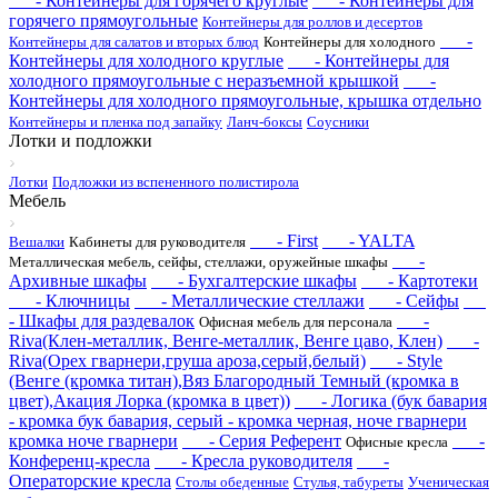
- Контейнеры для горячего круглые
- Контейнеры для
горячего прямоугольные
Контейнеры для роллов и десертов
-
Контейнеры для салатов и вторых блюд
Контейнеры для холодного
Контейнеры для холодного круглые
- Контейнеры для
холодного прямоугольные с неразъемной крышкой
-
Контейнеры для холодного прямоугольные, крышка отдельно
Контейнеры и пленка под запайку
Ланч-боксы
Соусники
Лотки и подложки
Лотки
Подложки из вспененного полистирола
Мебель
- First
- YALTA
Вешалки
Кабинеты для руководителя
-
Металлическая мебель, сейфы, стеллажи, оружейные шкафы
Архивные шкафы
- Бухгалтерские шкафы
- Картотеки
- Ключницы
- Металлические стеллажи
- Сейфы
- Шкафы для раздевалок
-
Офисная мебель для персонала
Riva(Клен-металлик, Венге-металлик, Венге цаво, Клен)
-
Riva(Орех гварнери,груша ароза,серый,белый)
- Style
(Венге (кромка титан),Вяз Благородный Темный (кромка в
цвет),Акация Лорка (кромка в цвет))
- Логика (бук бавария
- кромка бук бавария, серый - кромка черная, ноче гварнери
кромка ноче гварнери
- Серия Референт
-
Офисные кресла
Конференц-кресла
- Кресла руководителя
-
Операторские кресла
Столы обеденные
Стулья, табуреты
Ученическая