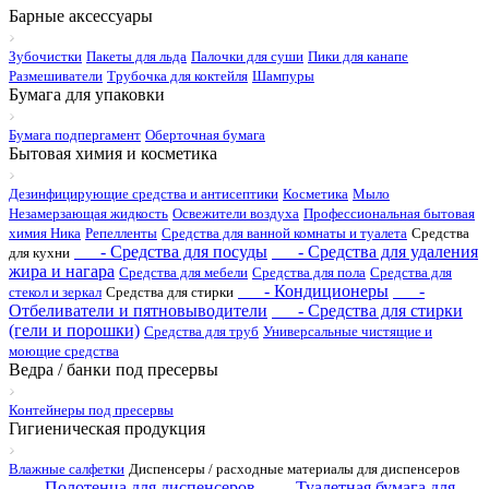
Барные аксессуары
Зубочистки
Пакеты для льда
Палочки для суши
Пики для канапе
Размешиватели
Трубочка для коктейля
Шампуры
Бумага для упаковки
Бумага подпергамент
Оберточная бумага
Бытовая химия и косметика
Дезинфицирующие средства и антисептики
Косметика
Мыло
Незамерзающая жидкость
Освежители воздуха
Профессиональная бытовая
химия Ника
Репелленты
Средства для ванной комнаты и туалета
Средства
- Средства для посуды
- Средства для удаления
для кухни
жира и нагара
Средства для мебели
Средства для пола
Средства для
- Кондиционеры
-
стекол и зеркал
Средства для стирки
Отбеливатели и пятновыводители
- Средства для стирки
(гели и порошки)
Средства для труб
Универсальные чистящие и
моющие средства
Ведра / банки под пресервы
Контейнеры под пресервы
Гигиеническая продукция
Влажные салфетки
Диспенсеры / расходные материалы для диспенсеров
- Полотенца для диспенсеров
- Туалетная бумага для