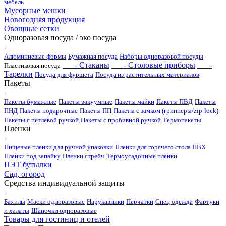
мебель
Мусорные мешки
Новогодняя продукция
Овощные сетки
Одноразовая посуда / эко посуда
Алюминиевые формы
Бумажная посуда
Наборы одноразовой посуды
- Стаканы
- Столовые приборы
-
Пластиковая посуда
Тарелки
Посуда для фуршета
Посуда из растительных материалов
Пакеты
Пакеты бумажные
Пакеты вакуумные
Пакеты майки
Пакеты ПВД
Пакеты
ПНД
Пакеты подарочные
Пакеты ПП
Пакеты с замком (грипперы/zip-lock)
Пакеты с петлевой ручкой
Пакеты с пробивной ручкой
Термопакеты
Пленки
Пищевые пленки для ручной упаковки
Пленки для горячего стола ПВХ
Пленки под запайку
Пленки стрейч
Термоусадочные пленки
ПЭТ бутылки
Сад, огород
Средства индивидуальной защиты
Бахилы
Маски одноразовые
Нарукавники
Перчатки
Спец одежда
Фартуки
и халаты
Шапочки одноразовые
Товары для гостиниц и отелей