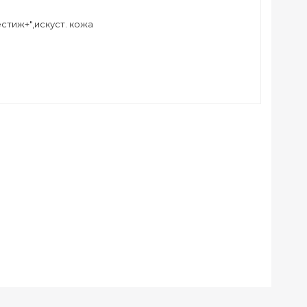
тиж+",искуст. кожа